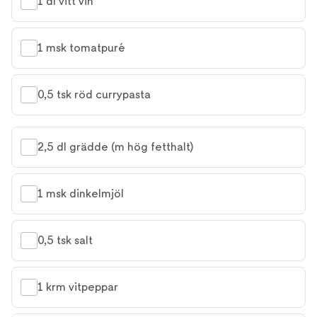
1 dl vitt vin
1 msk tomatpuré
0,5 tsk röd currypasta
2,5 dl grädde (m hög fetthalt)
1 msk dinkelmjöl
0,5 tsk salt
1 krm vitpeppar