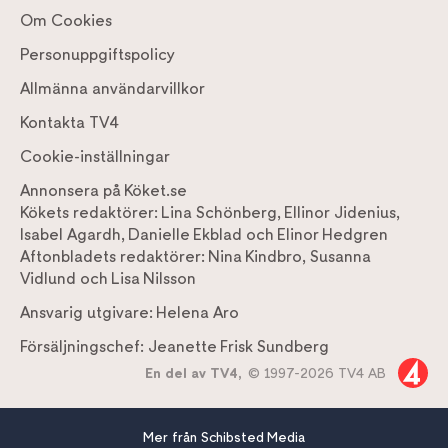
Om Cookies
Personuppgiftspolicy
Allmänna användarvillkor
Kontakta TV4
Cookie-inställningar
Annonsera på Köket.se
Kökets redaktörer:
Lina Schönberg
,
Ellinor Jidenius
,
Isabel Agardh
,
Danielle Ekblad
och
Elinor Hedgren
Aftonbladets redaktörer:
Nina Kindbro
,
Susanna
Vidlund
och
Lisa Nilsson
Ansvarig utgivare:
Helena Aro
Försäljningschef:
Jeanette Frisk Sundberg
En del av TV4,
© 1997-2026 TV4 AB
Mer från Schibsted Media