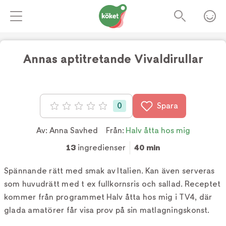
Annas aptitretande Vivaldirullar
Foto:
TV4
0
Spara
Betyg: 0 av 5
Av:
Anna Savhed
Från:
Halv åtta hos mig
13
ingredienser
40 min
Spännande rätt med smak av Italien. Kan även serveras
som huvudrätt med t ex fullkornsris och sallad. Receptet
kommer från programmet Halv åtta hos mig i TV4, där
glada amatörer får visa prov på sin matlagningskonst.