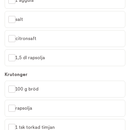
1 äggula
salt
citronsaft
1,5 dl rapsolja
Krutonger
100 g bröd
rapsolja
1 tsk torkad timjan