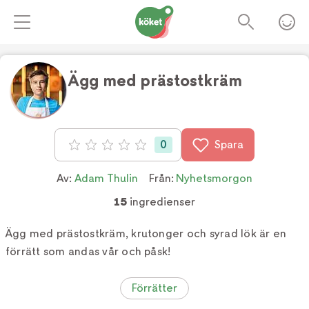
Ägg med prästostkräm
0
Spara
Betyg: 0 av 5
Av:
Adam Thulin
Från:
Nyhetsmorgon
15
ingredienser
Ägg med prästostkräm, krutonger och syrad lök är en
förrätt som andas vår och påsk!
Förrätter