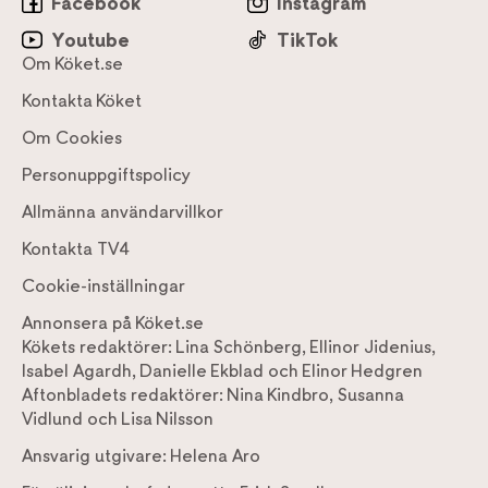
Facebook
Instagram
Youtube
TikTok
Om Köket.se
Kontakta Köket
Om Cookies
Personuppgiftspolicy
Allmänna användarvillkor
Kontakta TV4
Cookie-inställningar
Annonsera på Köket.se
Kökets redaktörer:
Lina Schönberg
,
Ellinor Jidenius
,
Isabel Agardh
,
Danielle Ekblad
och
Elinor Hedgren
Aftonbladets redaktörer:
Nina Kindbro
,
Susanna
Vidlund
och
Lisa Nilsson
Ansvarig utgivare:
Helena Aro