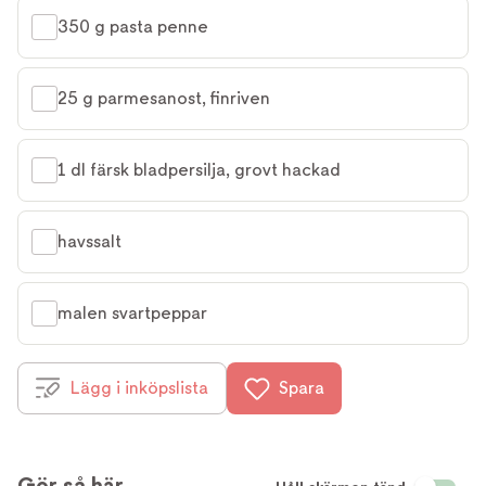
350 g pasta penne
25 g parmesanost, finriven
1 dl färsk bladpersilja, grovt hackad
havssalt
malen svartpeppar
Lägg i inköpslista
Spara
Gör så här