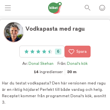
Vodkapasta med ragu
Foto:
Tv4
6
Spara
Betyg: 4.5 av 5 (6 röster)
Av:
Donal Skehan
Från:
Donal's kök
14
ingredienser
30 m
Har du testat vodkapasta? Den här versionen med ragu
är en riktig höjdare! Perfekt till både vardag och helg.
Receptet kommer från programmet Donal's kök, avsnitt
3.