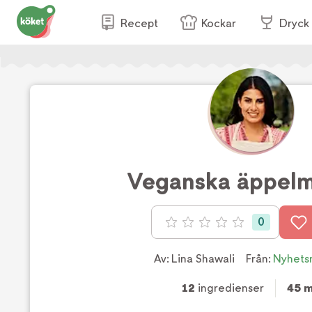
Recept
Kockar
Dryck
Veganska äppelm
0
Betyg: 0 av 5
Av:
Lina Shawali
Från:
Nyhets
12
ingredienser
45 m