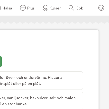
Hälsa
Plus
Kurser
Sök
Foto:
Köket.se
der över- och undervärme. Placera
nsplåt eller på en plåt.
ker, vaniljsocker, bakpulver, salt och malen
i en stor bunke.