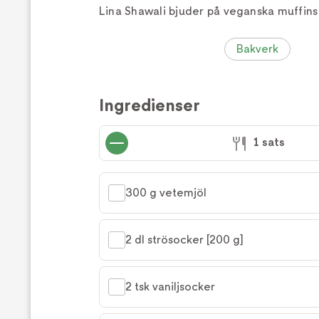
Lina Shawali bjuder på veganska muffin
Bakverk
Ingredienser
1 sats
300 g vetemjöl
2 dl strösocker [200 g]
2 tsk vaniljsocker