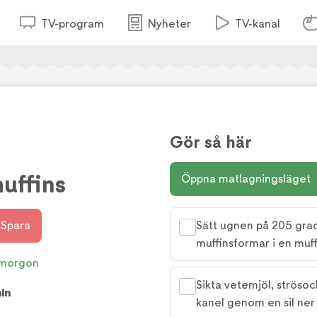
TV-program
Nyheter
TV-kanal
Gör så här
uffins
Öppna matlagningsläget
Spara
Sätt ugnen på 205 gra
muffinsformar i en muffi
morgon
Sikta vetemjöl, strösoc
in
kanel genom en sil ner 