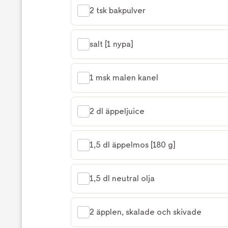
2 tsk bakpulver
salt [1 nypa]
1 msk malen kanel
2 dl äppeljuice
1,5 dl äppelmos [180 g]
1,5 dl neutral olja
2 äpplen, skalade och skivade