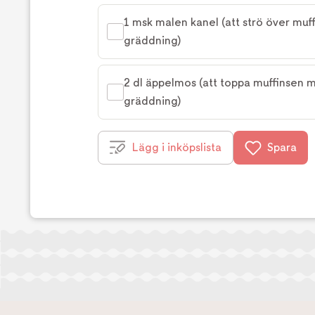
1 msk malen kanel (att strö över muff
gräddning)
2 dl äppelmos (att toppa muffinsen m
gräddning)
Lägg i inköpslista
Spara