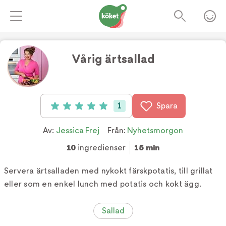
Vårig ärtsallad
Foto:
Jessica Frej
1
Spara
Betyg: 5 av 5 (1 röster)
Av:
Jessica Frej
Från:
Nyhetsmorgon
10
ingredienser
15 min
Servera ärtsalladen med nykokt färskpotatis, till grillat
eller som en enkel lunch med potatis och kokt ägg.
Sallad