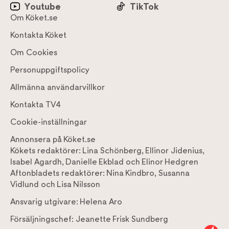
Youtube
TikTok
Om Köket.se
Kontakta Köket
Om Cookies
Personuppgiftspolicy
Allmänna användarvillkor
Kontakta TV4
Cookie-inställningar
Annonsera på Köket.se
Kökets redaktörer:
Lina Schönberg
,
Ellinor Jidenius
,
Isabel Agardh
,
Danielle Ekblad
och
Elinor Hedgren
Aftonbladets redaktörer:
Nina Kindbro
,
Susanna
Vidlund
och
Lisa Nilsson
Ansvarig utgivare:
Helena Aro
Försäljningschef:
Jeanette Frisk Sundberg