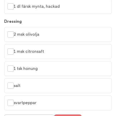
1 dl färsk mynta, hackad
Dressing
2 msk olivolja
1 msk citronsaft
1 tsk honung
salt
svartpeppar