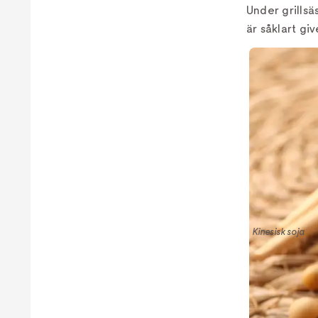
Under grills
är såklart giv
Kinesisk soja