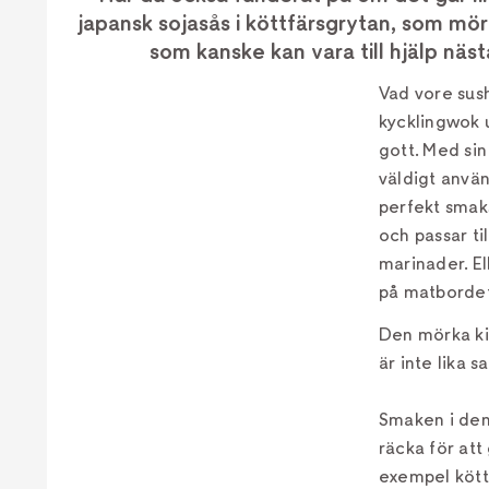
japansk sojasås i köttfärsgrytan, som mö
som kanske kan vara till hjälp näs
Vad vore sush
kycklingwok u
gott. Med si
väldigt använ
perfekt smaks
och passar ti
marinader. El
på matbordet
Den mörka ki
är inte lika 
Smaken i den
räcka för att
exempel kött,