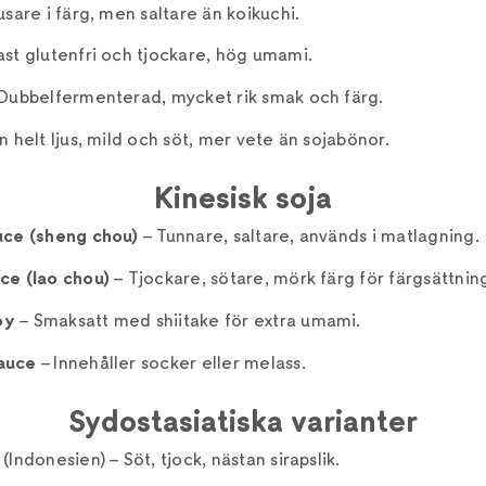
usare i färg, men saltare än koikuchi.
ast glutenfri och tjockare, hög umami.
Dubbelfermenterad, mycket rik smak och färg.
 helt ljus, mild och söt, mer vete än sojabönor.
Kinesisk soja
uce (sheng chou)
– Tunnare, saltare, används i matlagning.
ce (lao chou)
– Tjockare, sötare, mörk färg för färgsättnin
oy
– Smaksatt med shiitake för extra umami.
auce
– Innehåller socker eller melass.
Sydostasiatiska varianter
(Indonesien) – Söt, tjock, nästan sirapslik.