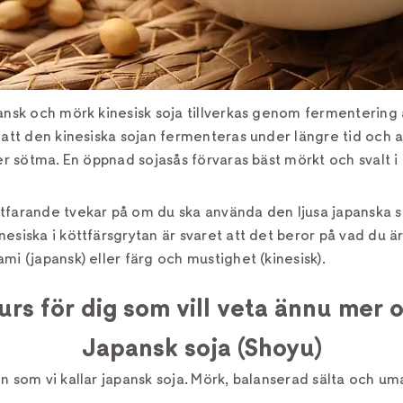
ansk och mörk kinesisk soja tillverkas genom fermentering 
 att den kinesiska sojan fermenteras under längre tid och 
ter sötma. En öppnad sojasås förvaras bäst mörkt och svalt i 
tfarande tvekar på om du ska använda den ljusa japanska s
esiska i köttfärsgrytan är svaret att det beror på vad du är
mi (japansk) eller färg och mustighet (kinesisk).
rs för dig som vill veta ännu mer 
Japansk soja (Shoyu)
n som vi kallar japansk soja. Mörk, balanserad sälta och um