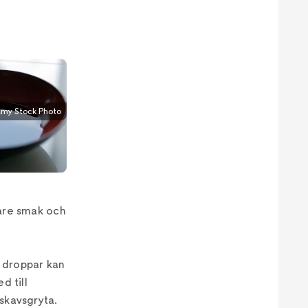
amy Stock Photo
gare smak och
 droppar kan
d till
skavsgryta.