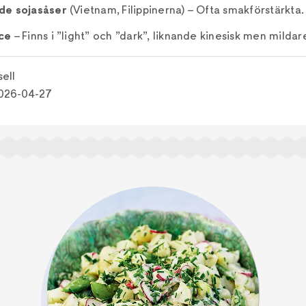
de sojasåser
(Vietnam, Filippinerna) – Ofta smakförstärkta.
ce
– Finns i ”light” och ”dark”, liknande kinesisk men mildar
ell
026-04-27