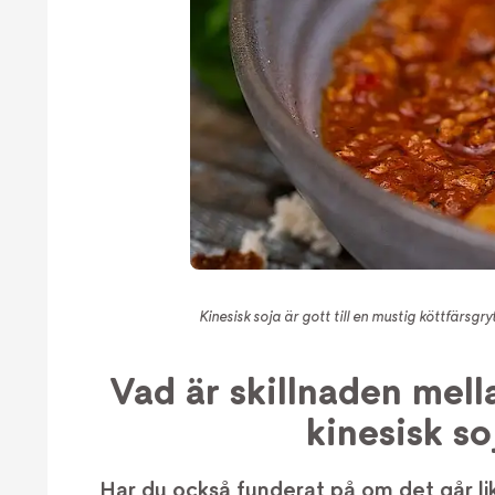
Kinesisk soja är gott till en mustig köttfärsgr
Vad är skillnaden mell
kinesisk so
Har du också funderat på om det går li