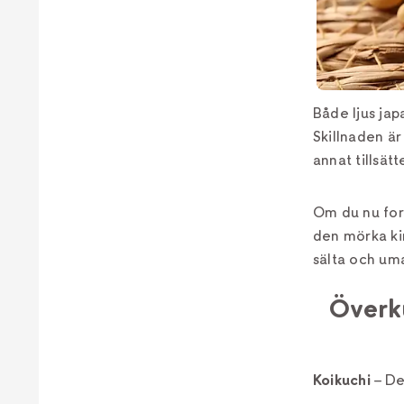
Både ljus jap
Skillnaden är
annat tillsät
Om du nu for
den mörka kin
sälta och uma
Överku
Koikuchi
– De