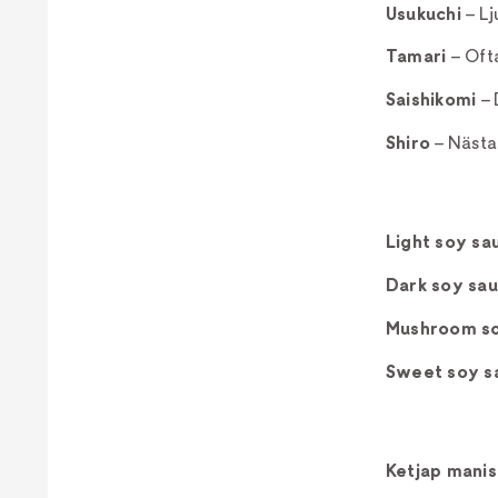
Usukuchi
– Lj
Tamari
– Oft
Saishikomi
– 
Shiro
– Nästan
Light soy sa
Dark soy sau
Mushroom s
Sweet soy s
Ketjap manis