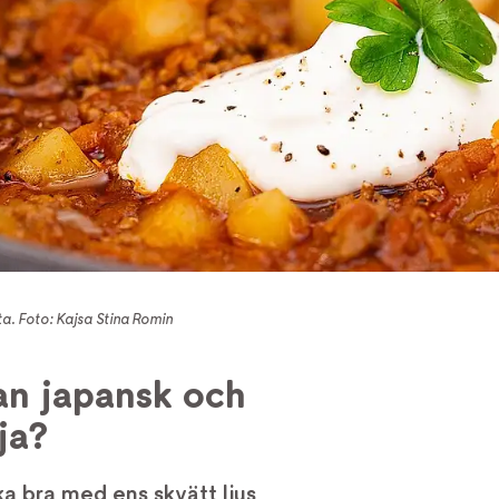
yta. Foto: Kajsa Stina Romin
an japansk och
ja?
ka bra med ens skvätt ljus