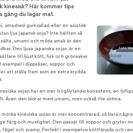
rk kinesisk? Här kommer tips
ta gång du lagar mat.
i, smashed gurksallad eller en asiatisk
tan ljus japansk soja? Inte hälften så
n sälta, umami och milda smak är den
dbar. Den ljusa japanska sojan är en
Foto: Al
Japansk soja
ättare till ljust kött, fisk och grönsaker
ll exempel i dippsåser, soppor och
ler att ställa fram som en extra krydda
.
nesiska sojan har en mer trögflytande konsistens, en fylli
salt. Även den bidrar med umami, men också lite sötma.
 mörka kinesiska sojan är mer koncentrerad, så bara några
 ge färg och mustighet. Den passar till soppor och grytor me
 fågel och svamp. Perfekt i exempelvis köttfärssås och ren