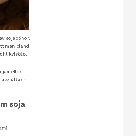
av sojabönor.
att man bland
ditt kylskåp.
ojan eller
 ute efter –
om soja
ami.