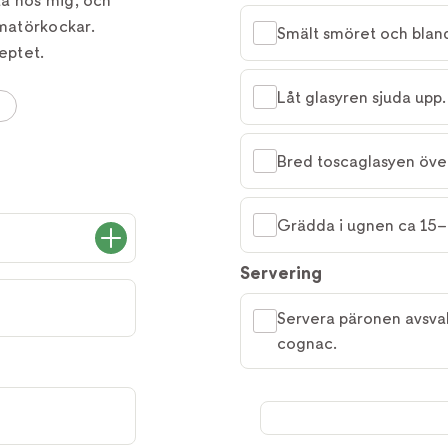
ta hos mig, och
matörkockar.
Smält smöret och bland
eptet.
Låt glasyren sjuda upp.
Bred toscaglasyen öve
Grädda i ugnen ca 15–
Servering
Servera päronen avsv
cognac.