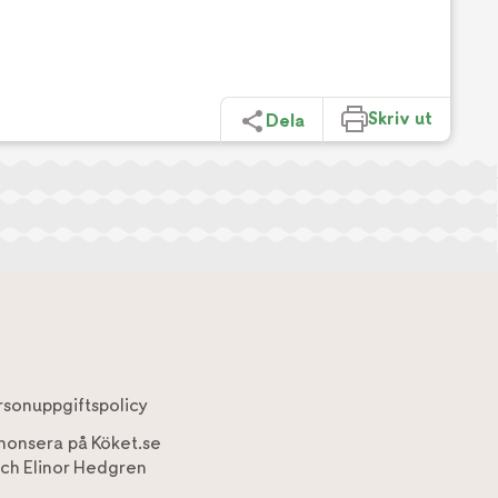
Skriv ut
Dela
rsonuppgiftspolicy
nonsera på Köket.se
ch
Elinor Hedgren