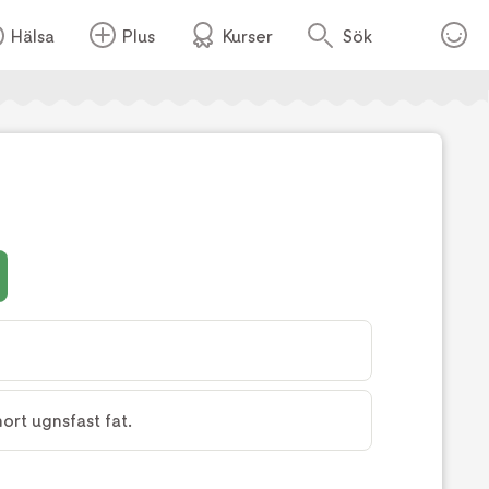
Hälsa
Plus
Kurser
Sök
Foto:
Tv4
rt ugnsfast fat.