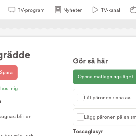
TV-program
Nyheter
TV-kanal
grädde
Gör så här
Spara
Öppna matlagningsläget
 hos mig
Låt päronen rinna av.
m
ognac blir en
Lägg päronen på en smo
Toscaglasyr