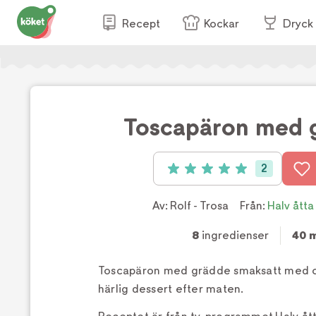
Recept
Kockar
Dryck
Toscapäron med 
2
Betyg: 5 av 5 (2 röster)
Av:
Rolf - Trosa
Från:
Halv åtta
8
ingredienser
40 
Toscapäron med grädde smaksatt med c
härlig dessert efter maten.