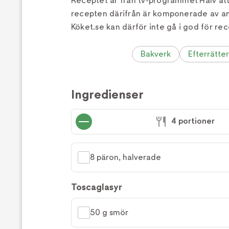
Receptet är från tv-programmet Halv åt
recepten därifrån är komponerade av a
Köket.se kan därför inte gå i god för rec
Bakverk
Efterrätter
Ingredienser
4 portioner
8 päron, halverade
Toscaglasyr
50 g smör