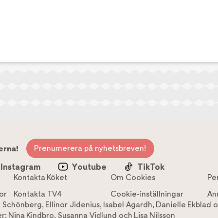
Prenumerera på nyhetsbreven!
erna!
Instagram
Youtube
TikTok
Kontakta Köket
Om Cookies
Pe
or
Kontakta TV4
Cookie-inställningar
An
a Schönberg
,
Ellinor Jidenius
,
Isabel Agardh
,
Danielle Ekblad
o
r:
Nina Kindbro
,
Susanna Vidlund
och
Lisa Nilsson