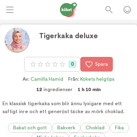
Tigerkaka deluxe
Foto:
TV4
0
Spara
Betyg: 0 av 5
Av:
Camilla Hamid
Från:
Kökets helgtips
12
ingredienser
1 h 10 min
En klassisk tigerkaka som blir ännu lyxigare med ett
saftigt inre och ett generöst täcke av mörk choklad.
Bakat och gott
Bakverk
Choklad
Fika