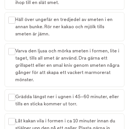
ihop till en slät smet.
Häll över ungefär en tredjedel av smeten i en
annan bunke. Rör ner kakao och mjölk tills
smeten är jämn.
Varva den ljusa och mörka smeten i formen, lite i
taget, tills all smet är använd. Dra gärna ett
grillspett eller en smal kniv genom smeten några
gånger för att skapa ett vackert marmorerat
mönster.
Grädda längst ner i ugnen i 45–60 minuter, eller
tills en sticka kommer ut torr.
Låt kakan vila i formen i ca 10 minuter innan du
stjälper upp den på ett galler. Plasta gärna in