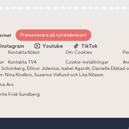
Prenumerera på nyhetsbreven!
erna!
Instagram
Youtube
TikTok
Kontakta Köket
Om Cookies
Pe
or
Kontakta TV4
Cookie-inställningar
An
a Schönberg
,
Ellinor Jidenius
,
Isabel Agardh
,
Danielle Ekblad
o
r:
Nina Kindbro
,
Susanna Vidlund
och
Lisa Nilsson
na Aro
tte Frisk Sundberg