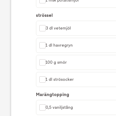
1 msk potatismjöl
strössel
3 dl vetemjöl
1 dl havregryn
100 g smör
1 dl strösocker
Marängtopping
0,5 vaniljstång