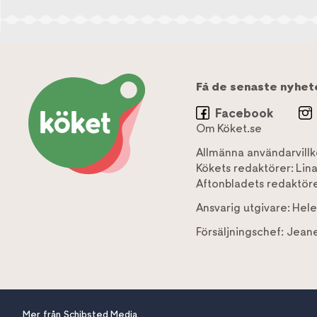
Få de senaste nyhet
Facebook
Om Köket.se
Allmänna användarvillk
Kökets redaktörer:
Lin
Aftonbladets redaktöre
Ansvarig utgivare:
Hele
Försäljningschef:
Jeane
Mer från Schibsted Media