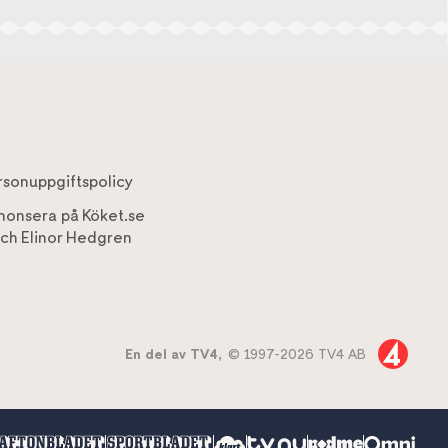
rsonuppgiftspolicy
nonsera på Köket.se
ch
Elinor Hedgren
En del av TV4,
© 1997-2026 TV4 AB