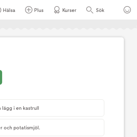
Hälsa
Plus
Kurser
Sök
Foto:
Anna Kern
lägg i en kastrull
 och potatismjöl.