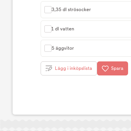
3,35 dl strösocker
1 dl vatten
5 äggvitor
Lägg i inköpslista
Spara