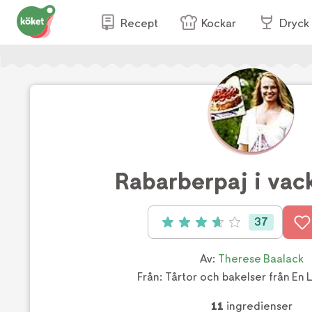
Recept
Kockar
Dryck
Rabarberpaj i vack
37
Betyg: 3.73 av 5 (37 röster)
Av:
Therese Baalack
Från:
Tårtor och bakelser från En 
11
ingredienser