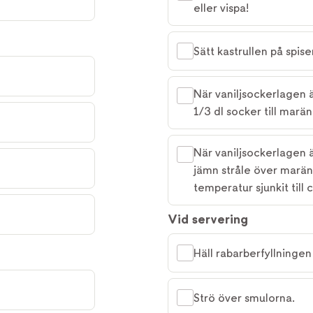
eller vispa!
Sätt kastrullen på spis
När vaniljsockerlagen ä
1/3 dl socker till marä
När vaniljsockerlagen ä
jämn stråle över marän
temperatur sjunkit till 
Vid servering
Häll rabarberfyllningen 
Strö över smulorna.