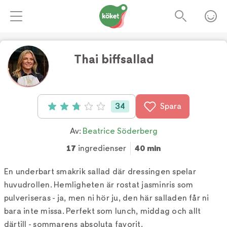
Thai biffsallad
34
Spara
Betyg: 2.8 av 5 (34 röster)
Av:
Beatrice Söderberg
17
ingredienser
40 min
En underbart smakrik sallad där dressingen spelar
huvudrollen. Hemligheten är rostat jasminris som
pulveriseras - ja, men ni hör ju, den här salladen får ni
bara inte missa. Perfekt som lunch, middag och allt
därtill - sommarens absoluta favorit.