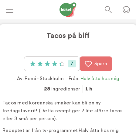
Tacos på biff
Foto:
Tv4
7
Spara
Betyg: 4.4 av 5 (7 röster)
Av:
Remi - Stockholm
Från:
Halv åtta hos mig
28
ingredienser
1 h
Tacos med koreanska smaker kan bli en ny
fredagsfavorit! (Detta recept ger 2 lite större tacos
eller 3 små per person).
Receptet är från tv-programmet Halv åtta hos mig