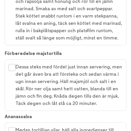
och rapsolja samt honung och rör till en jämn
marinad. Smaka av med salt och svartpeppar.
Stek köttet snabbt runtom i en varm stekpanna,
låt svalna en aning, täck sen köttet med marinad,
rulla in i bakplåtspapper och platsfilm runtom,
ställ svalt så länge som möjligt, minst en timme.
Förberedelse majstortilla
Dessa steks med fördel just innan servering, men
det går även bra att försteka och sedan värma i
ugn innan servering. Häll majsmjöl och salt i en
skål. Rör ner olja samt hett vatten, blanda till en
jämn och fin deg. Knåda degen tills den är mjuk.
Täck degen och låt stå ca 20 minuter.
Ananassalsa
Medan tortillian vilar, häll alla ingredienser till