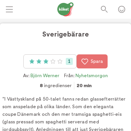
Sverigebärare
Foto:
Roland Persson
1
Spara
Betyg: 3 av 5 (1 röster)
Av:
Björn Werner
Från:
Nyhetsmorgon
8
ingredienser
20 min
”I Västtyskland på 50-talet fanns redan glassefterrätter
som anspelade på olika länder. Som den eleganta
coupe Dänemark och den mer tramsiga spaghetti-eis
(glass pressad som spaghetti serverad med
jordgubbssylt). Anledningen till att just Sverigebäraren