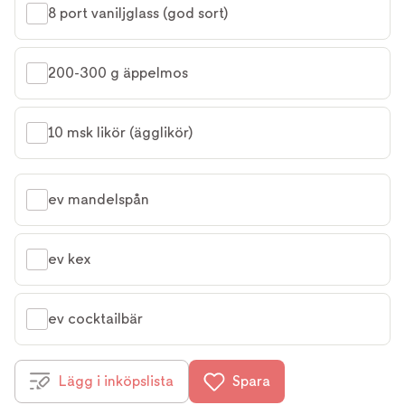
8 port vaniljglass (god sort)
200-300 g äppelmos
10 msk likör (ägglikör)
ev mandelspån
ev kex
ev cocktailbär
Lägg i inköpslista
Spara