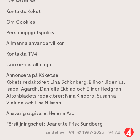
Om Köket.se
Kontakta Köket
Om Cookies
Personuppgiftspolicy
Allmänna användarvillkor
Kontakta TV4
Cookie-inställningar
Annonsera på Köket.se
Kökets redaktörer:
Lina Schönberg
,
Ellinor Jidenius
,
Isabel Agardh
,
Danielle Ekblad
och
Elinor Hedgren
Aftonbladets redaktörer:
Nina Kindbro
,
Susanna
Vidlund
och
Lisa Nilsson
Ansvarig utgivare:
Helena Aro
Försäljningschef:
Jeanette Frisk Sundberg
En del av TV4,
© 1997-2026 TV4 AB