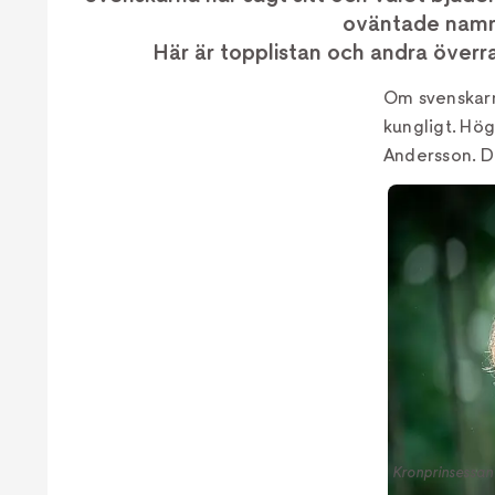
oväntade namn
Här är topplistan och andra överr
Om svenskarna
kungligt. Hög
Andersson. D
Kronprinsessan 