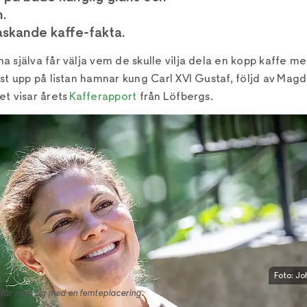
.
askande kaffe-fakta.
 själva får välja vem de skulle vilja dela en kopp kaffe med
st upp på listan hamnar kung Carl XVI Gustaf, följd av Mag
et visar årets
Kafferapport
från Löfbergs.
Foto: Jo
får nöja sig med en femteplacering.