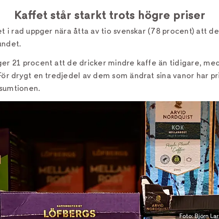
Kaffet står starkt trots högre priser
et i rad uppger nära åtta av tio svenskar (78 procent) att de
undet.
ger 21 procent att de dricker mindre kaffe än tidigare, me
För drygt en tredjedel av dem som ändrat sina vanor har p
sumtionen.
Foto: Björn La