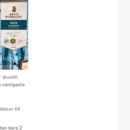
r druckit
 vanligaste
önor till
dan bara 2