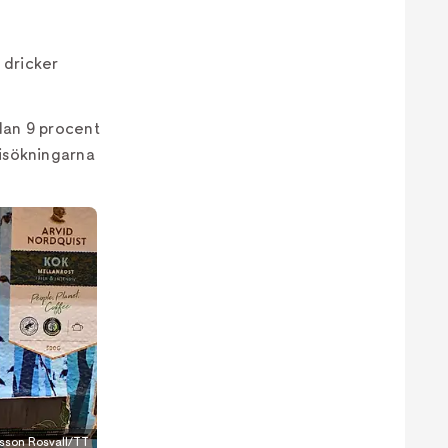
 dricker
dan 9 procent
risökningarna
rsson Rosvall/TT