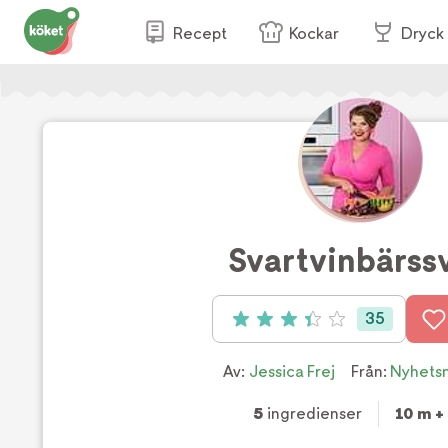
Recept
Kockar
Dryck
Svartvinbärssv
35
Betyg: 3.4 av 5 (35 röster)
Av:
Jessica Frej
Från:
Nyhets
5
ingredienser
10 m + 