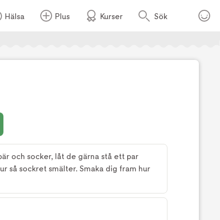
Hälsa
Plus
Kurser
Sök
Foto:
Tv4
r och socker, låt de gärna stå ett par
r så sockret smälter. Smaka dig fram hur