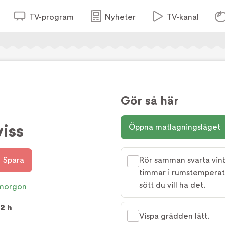
TV-program
Nyheter
TV-kanal
Gör så här
iss
Öppna matlagningsläget
Spara
Rör samman svarta vinbä
timmar i rumstemperatu
sött du vill ha det.
morgon
2 h
Vispa grädden lätt.