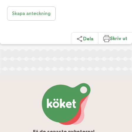
Skapa anteckning
Skriv ut
Dela
Få de senaste nyheterna!