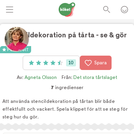
Stencildekoration på tårta - se & gör
Foto:
TV4
POPULÄRT
10
Spara
Betyg: 4.5 av 5 (10 röster)
Av:
Agneta Olsson
Från:
Det stora tårtslaget
7
ingredienser
Att använda stencildekoration på tårtan blir både
effektfullt och vackert. Spela klippet för att se steg för
steg hur du gör.