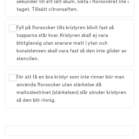
sekunder till ett lätt skum. Sikta i florsockret lite i
taget. Tillsätt citronsaften.
Fyll på florsocker tills kristyren blivit fast så
topparna står kvar. Kristyren skall ej vara
blötglansig utan snarare matt i ytan och
konsistensen skall vara fast så den inte glider av
stencilen.
För att få en bra kristyr som inte rinner bör man
använda florsocker utan stärkelse då
maltodextrinet (stärkelsen) slår sönder kristyren
så den blir rinnig.