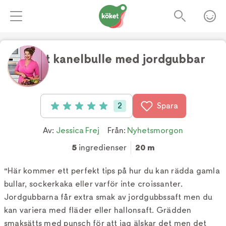
Stekt kanelbulle med jordgubbar
Foto:
Tv4
2
Spara
Betyg: 5 av 5 (2 röster)
Av:
Jessica Frej
Från:
Nyhetsmorgon
5
ingredienser
20 m
"Här kommer ett perfekt tips på hur du kan rädda gamla
bullar, sockerkaka eller varför inte croissanter.
Jordgubbarna får extra smak av jordgubbssaft men du
kan variera med fläder eller hallonsaft. Grädden
smaksätts med punsch för att jag älskar det men det