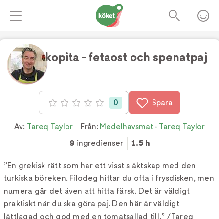
Spanakopita - fetaost och spenatpaj
Foto:
Simon Bajada
0
Spara
Betyg: 0 av 5
Av:
Tareq Taylor
Från:
Medelhavsmat - Tareq Taylor
9
ingredienser
1.5 h
”En grekisk rätt som har ett visst släktskap med den
turkiska böreken. Filodeg hittar du ofta i frysdisken, men
numera går det även att hitta färsk. Det är väldigt
praktiskt när du ska göra paj. Den här är väldigt
lättlagad och god med en tomatsallad till.” /Tareq