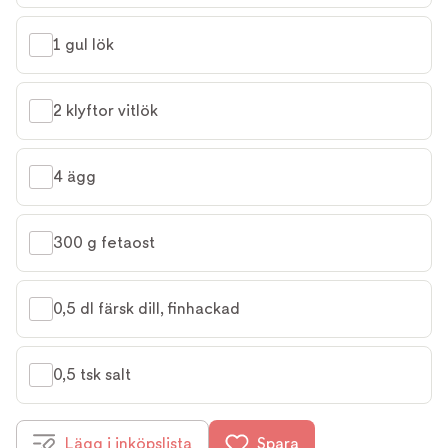
1 gul lök
2 klyftor vitlök
4 ägg
300 g fetaost
0,5 dl färsk dill, finhackad
0,5 tsk salt
Lägg i inköpslista
Spara