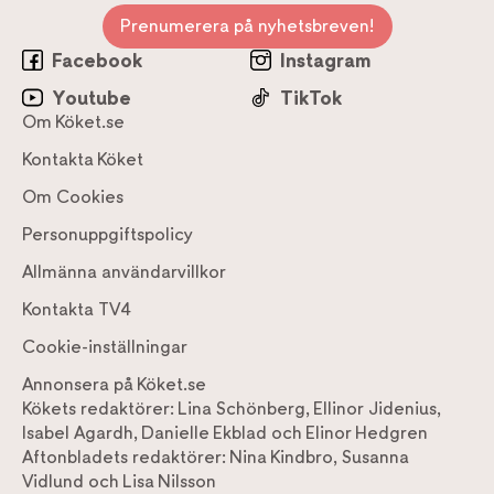
Prenumerera på nyhetsbreven!
Facebook
Instagram
Youtube
TikTok
Om Köket.se
Kontakta Köket
Om Cookies
Personuppgiftspolicy
Allmänna användarvillkor
Kontakta TV4
Cookie-inställningar
Annonsera på Köket.se
Kökets redaktörer:
Lina Schönberg
,
Ellinor Jidenius
,
Isabel Agardh
,
Danielle Ekblad
och
Elinor Hedgren
Aftonbladets redaktörer:
Nina Kindbro
,
Susanna
Vidlund
och
Lisa Nilsson