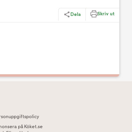
Skriv ut
Dela
rsonuppgiftspolicy
nonsera på Köket.se