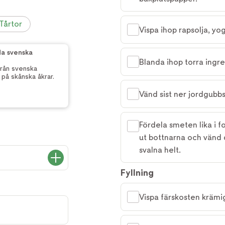
Tårtor
Vispa ihop rapsolja, yo
da svenska
Blanda ihop torra ingre
rån svenska
på skånska åkrar.
Vänd sist ner jordgubbs
Fördela smeten lika i f
ut bottnarna och vänd 
svalna helt.
Fyllning
Vispa färskosten krämi