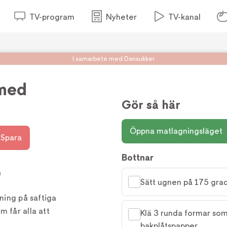
TV-program
Nyheter
TV-kanal
I samarbete med Dansukker
med
r
Gör så här
Öppna matlagningsläget
Spara
Bottnar
h
Sätt ugnen på 175 grad
lning på saftiga
 får alla att
Klä 3 runda formar so
bakplåtspapper.