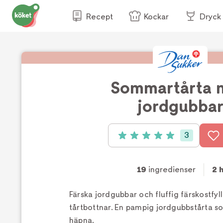
Recept
Kockar
Dryck
Sommartårta 
jordgubba
3
Betyg: 5 av 5 (3 röster)
19
ingredienser
2 
Färska jordgubbar och fluffig färskostfyl
tårtbottnar. En pampig jordgubbstårta som
häpna.