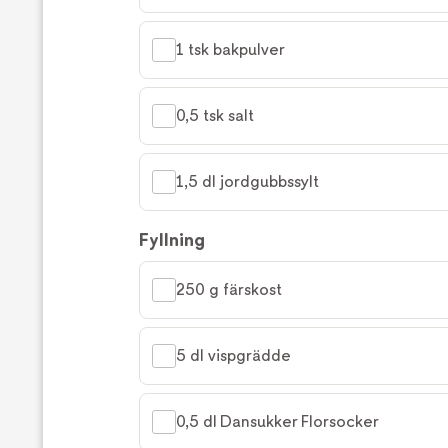
1 tsk bakpulver
0,5 tsk salt
1,5 dl jordgubbssylt
Fyllning
250 g färskost
5 dl vispgrädde
0,5 dl Dansukker Florsocker