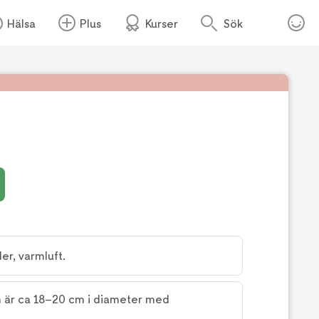
Hälsa
Plus
Kurser
Sök
Foto:
Dansukker
er, varmluft.
m är ca 18–20 cm i diameter med