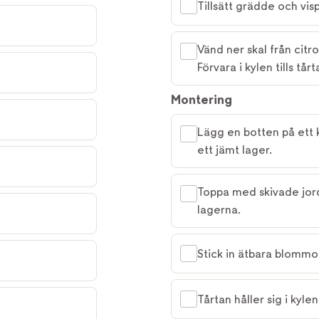
Tillsätt grädde och vispa
Vänd ner skal från citr
Förvara i kylen tills tå
Montering
Lägg en botten på ett k
ett jämt lager.
Toppa med skivade jor
lagerna.
Stick in ätbara blommor 
Tårtan håller sig i kyle