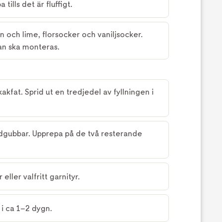
 tills det är fluffigt.
on och lime, florsocker och vaniljsocker.
rtan ska monteras.
akfat. Sprid ut en tredjedel av fyllningen i
dgubbar. Upprepa på de två resterande
eller valfritt garnityr.
n i ca 1–2 dygn.