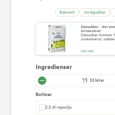
Bakverk
Jordgubbar
Dansukker - det en
strösockret.
Dansukker kommer f
sockerbetor, odlade 
Läs mer
Ingredienser
12 bitar
Bottnar
2,5 dl rapsolja