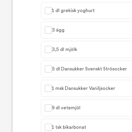
1 dl grekisk yoghurt
3 ägg
3,5 dl mjölk
5 dl Dansukker Svenskt Strösocker
1 msk Dansukker Vaniljsocker
9 dl vetemjöl
1 tsk bikarbonat