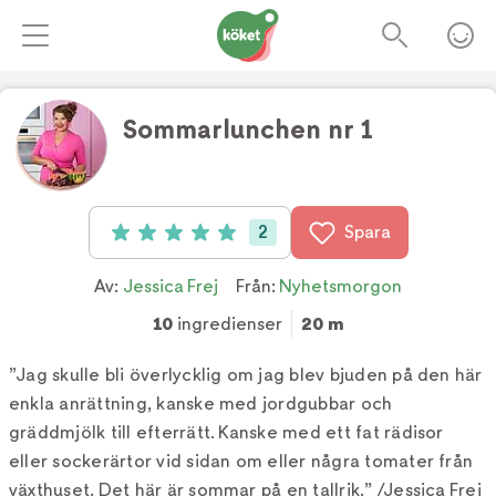
Sommarlunchen nr 1
Foto:
Tv4
2
Spara
Betyg: 5 av 5 (2 röster)
Av:
Jessica Frej
Från:
Nyhetsmorgon
10
ingredienser
20 m
”Jag skulle bli överlycklig om jag blev bjuden på den här
enkla anrättning, kanske med jordgubbar och
gräddmjölk till efterrätt. Kanske med ett fat rädisor
eller sockerärtor vid sidan om eller några tomater från
växthuset. Det här är sommar på en tallrik.” /Jessica Frej