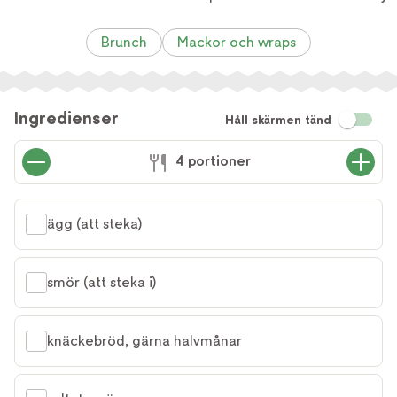
Brunch
Mackor och wraps
Ingredienser
Håll skärmen tänd
4 portioner
ägg (att steka)
smör (att steka i)
knäckebröd, gärna halvmånar