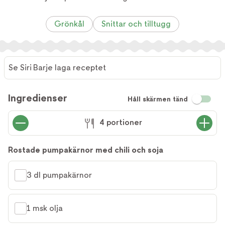
Grönkål
Snittar och tilltugg
Se Siri Barje laga receptet
Se Siri
Barje
Ingredienser
Håll skärmen tänd
laga
receptet
4 portioner
Rostade pumpakärnor med chili och soja
3 dl pumpakärnor
1 msk olja