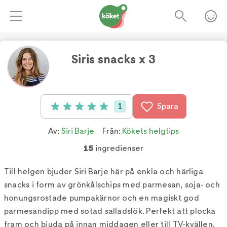
Siris snacks x 3
Foto:
TV4
1
Spara
Betyg: 5 av 5 (1 röster)
Av:
Siri Barje
Från:
Kökets helgtips
15
ingredienser
Till helgen bjuder Siri Barje här på enkla och härliga
snacks i form av grönkålschips med parmesan, soja- och
honungsrostade pumpakärnor och en magiskt god
parmesandipp med sotad salladslök. Perfekt att plocka
fram och bjuda på innan middagen eller till TV-kvällen.