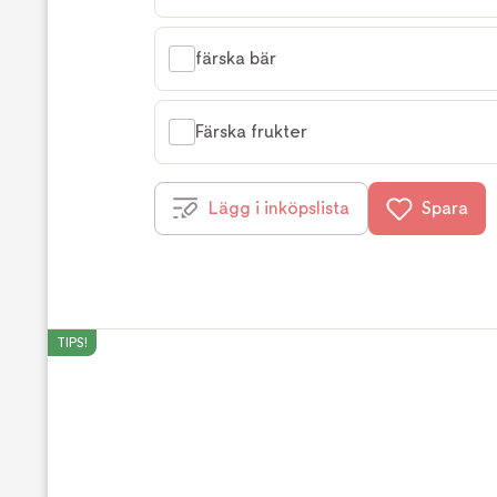
färska bär
Färska frukter
Lägg i inköpslista
Spara
TIPS!