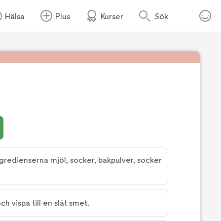
Hälsa
Plus
Kurser
Sök
Foto:
Köket.se
ngredienserna mjöl, socker, bakpulver, socker
ch vispa till en slät smet.