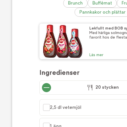
Brunch
Buffémat
Fr
Pannkakor och plättar
Lekfullt med BOB sy
Med härliga solmogna
favorit hos de flesta
Läs mer
Ingredienser
20 stycken
2,5 dl vetemjöl
1 ägg