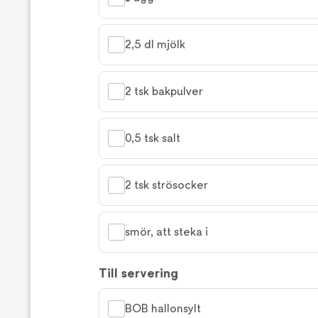
2,5 dl mjölk
2 tsk bakpulver
0,5 tsk salt
2 tsk strösocker
smör, att steka i
Till servering
BOB hallonsylt