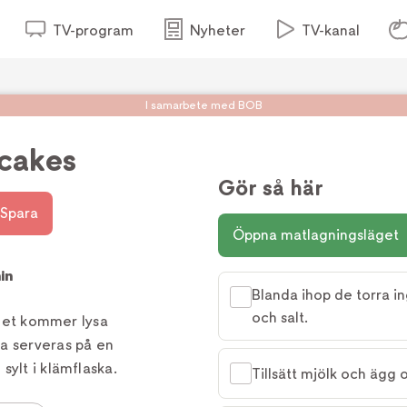
TV-program
Nyheter
TV-kanal
I samarbete med BOB
ncakes
Gör så här
Spara
Öppna matlagningsläget
in
Blanda ihop de torra i
och salt.
h det kommer lysa
a serveras på en
sylt i klämflaska.
Tillsätt mjölk och ägg o