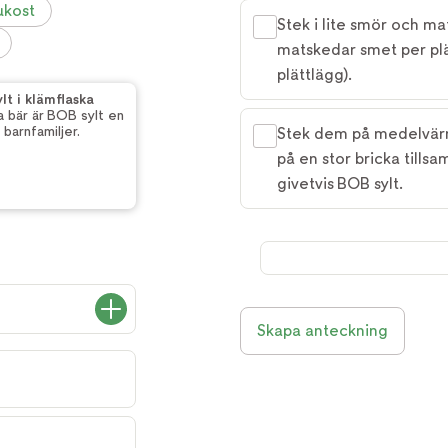
ukost
Stek i lite smör och mat
matskedar smet per plät
plättlägg).
lt i klämflaska
 bär är BOB sylt en
 barnfamiljer.
Stek dem på medelvärme
på en stor bricka tills
givetvis BOB sylt.
Skapa anteckning