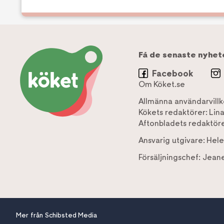
Få de senaste nyhet
Facebook
Om Köket.se
Allmänna användarvillk
Kökets redaktörer:
Lin
Aftonbladets redaktöre
Ansvarig utgivare:
Hele
Försäljningschef:
Jeane
Mer från Schibsted Media