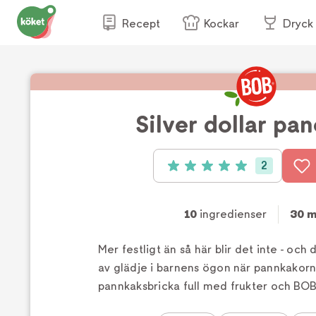
Recept
Kockar
Dryck
Silver dollar pa
2
Betyg: 5 av 5 (2 röster)
10
ingredienser
30 m
Mer festligt än så här blir det inte - oc
av glädje i barnens ögon när pannkakorn
pannkaksbricka full med frukter och BOB 