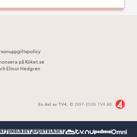
rsonuppgiftspolicy
nonsera på Köket.se
ch
Elinor Hedgren
En del av TV4,
© 1997-2026 TV4 AB