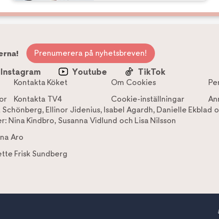
Prenumerera på nyhetsbreven!
erna!
Instagram
Youtube
TikTok
Kontakta Köket
Om Cookies
Pe
or
Kontakta TV4
Cookie-inställningar
An
a Schönberg
,
Ellinor Jidenius
,
Isabel Agardh
,
Danielle Ekblad
o
r:
Nina Kindbro
,
Susanna Vidlund
och
Lisa Nilsson
na Aro
tte Frisk Sundberg