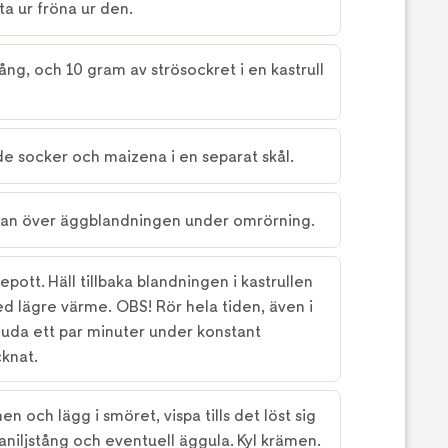
ta ur fröna ur den.
tång, och 10 gram av strösockret i en kastrull
de socker och maizena i en separat skål.
kan över äggblandningen under omrörning.
ckepott. Häll tillbaka blandningen i kastrullen
med lägre värme. OBS! Rör hela tiden, även i
juda ett par minuter under konstant
cknat.
n och lägg i smöret, vispa tills det löst sig
vaniljstång och eventuell äggula. Kyl krämen.