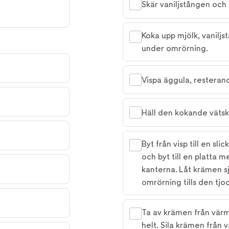
Skär vaniljstången och 
Koka upp mjölk, vaniljs
under omrörning.
Vispa äggula, resteran
Häll den kokande väts
Byt från visp till en sli
och byt till en platta 
kanterna. Låt krämen s
omrörning tills den tjo
Ta av krämen från värme
helt. Sila krämen från 