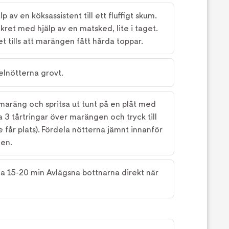
 av en köksassistent till ett fluffigt skum.
ckret med hjälp av en matsked, lite i taget.
 tills att marängen fått hårda toppar.
lnötterna grovt.
 maräng och spritsa ut tunt på en plåt med
 3 tårtringar över marängen och tryck till
de får plats). Fördela nötterna jämnt innanför
gen.
ca 15-20 min Avlägsna bottnarna direkt när