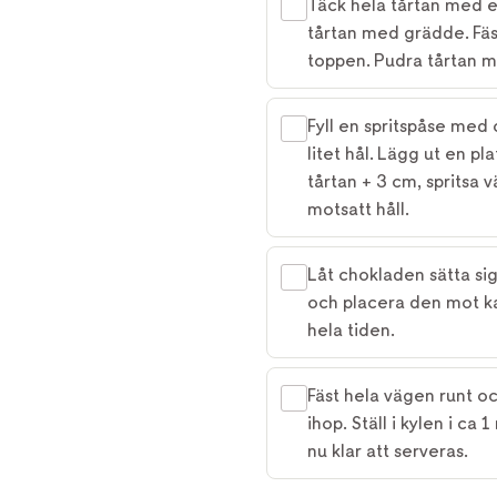
Täck hela tårtan med e
tårtan med grädde. Fäs
toppen. Pudra tårtan m
Fyll en spritspåse med c
litet hål. Lägg ut en p
tårtan + 3 cm, spritsa 
motsatt håll.
Låt chokladen sätta si
och placera den mot ka
hela tiden.
Fäst hela vägen runt oc
ihop. Ställ i kylen i ca 
nu klar att serveras.