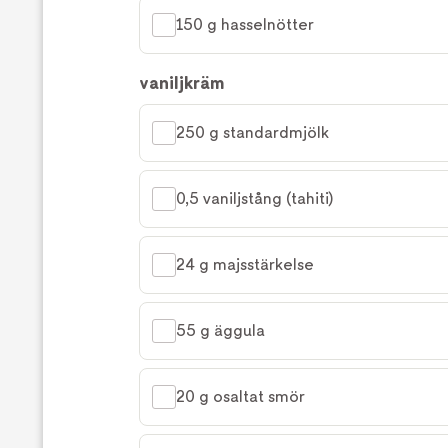
150 g hasselnötter
vaniljkräm
250 g standardmjölk
0,5 vaniljstång (tahiti)
24 g majsstärkelse
55 g äggula
20 g osaltat smör