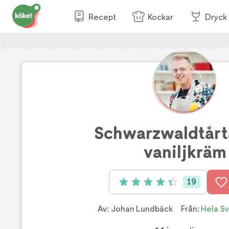
Recept
Kockar
Dryck
Schwarzwaldtår
vaniljkräm
19
Betyg: 4.4 av 5 (19 röster)
Av:
Johan Lundbäck
Från:
Hela Sv