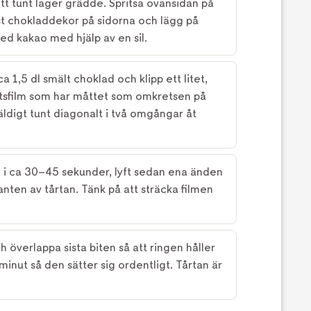
tt tunt lager grädde. Spritsa ovansidan på
t chokladdekor på sidorna och lägg på
ed kakao med hjälp av en sil.
a 1,5 dl smält choklad och klipp ett litet,
latsfilm som har måttet som omkretsen på
väldigt tunt diagonalt i två omgångar åt
g i ca 30–45 sekunder, lyft sedan ena änden
nten av tårtan. Tänk på att sträcka filmen
h överlappa sista biten så att ringen håller
1 minut så den sätter sig ordentligt. Tårtan är