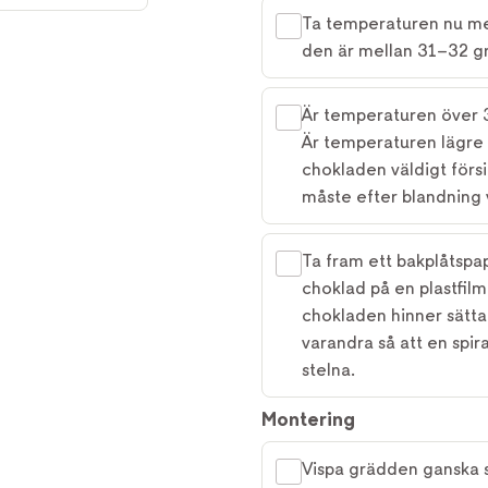
Ta temperaturen nu med
den är mellan 31–32 g
Är temperaturen över 
Är temperaturen lägre 
chokladen väldigt förs
måste efter blandning 
Ta fram ett bakplåtspap
choklad på en plastfil
chokladen hinner sätta 
varandra så att en spir
stelna.
Montering
Vispa grädden ganska så