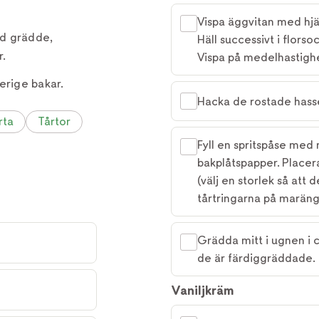
Vispa äggvitan med hjälp
ad grädde,
Häll successivt i florso
r.
Vispa på medelhastighet
erige bakar.
Hacka de rostade hasse
rta
Tårtor
Fyll en spritspåse med
bakplåtspapper. Placera
(välj en storlek så att 
tårtringarna på marän
Grädda mitt i ugnen i 
de är färdiggräddade.
Vaniljkräm