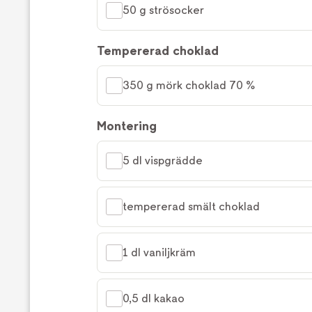
50 g strösocker
Tempererad choklad
350 g mörk choklad 70 %
Montering
5 dl vispgrädde
tempererad smält choklad
1 dl vaniljkräm
0,5 dl kakao