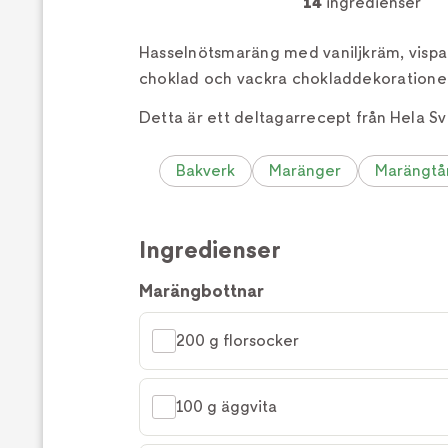
14
ingredienser
Hasselnötsmaräng med vaniljkräm, visp
choklad och vackra chokladdekoratione
Detta är ett deltagarrecept från Hela Sv
Bakverk
Maränger
Marängtå
Ingredienser
Marängbottnar
200 g florsocker
100 g äggvita