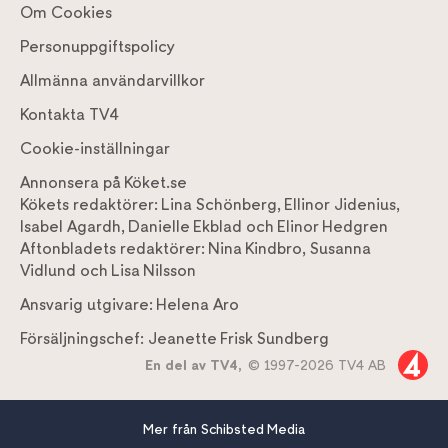
Om Cookies
Personuppgiftspolicy
Allmänna användarvillkor
Kontakta TV4
Cookie-inställningar
Annonsera på Köket.se
Kökets redaktörer:
Lina Schönberg
,
Ellinor Jidenius
,
Isabel Agardh
,
Danielle Ekblad
och
Elinor Hedgren
Aftonbladets redaktörer:
Nina Kindbro
,
Susanna
Vidlund
och
Lisa Nilsson
Ansvarig utgivare:
Helena Aro
Försäljningschef:
Jeanette Frisk Sundberg
En del av TV4,
© 1997-2026 TV4 AB
Mer från Schibsted Media