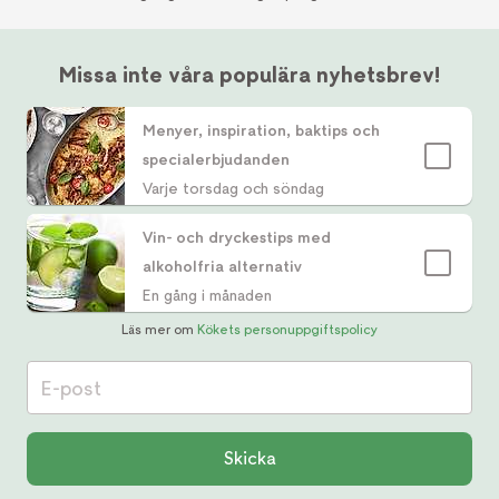
middag och Kökets helgtips och
inspir
internationella matprogram från hela världen.
om m
Underbar matlagning i härliga miljöer, dygnet
Pe
Missa inte våra populära nyhetsbrev!
runt.
favorit
Menyer, inspiration, baktips och
specialerbjudanden
Varje torsdag och söndag
Vin- och dryckestips med
alkoholfria alternativ
En gång i månaden
Läs mer om
Kökets personuppgiftspolicy
E-post
Skicka