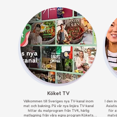
Köket TV
Välkommen till Sveriges nya TV-kanal inom
I den i
mat och bakning. På vår nya linjära TV-kanal
Asiatis
hittar du matprogram från TV4, härlig
för a
matlagning från våra egna program Kökets
matvä