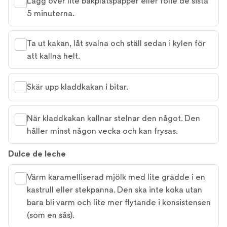
Lägg över lite bakplåtspapper eller folie de sista
5 minuterna.
Ta ut kakan, låt svalna och ställ sedan i kylen för
att kallna helt.
Skär upp kladdkakan i bitar.
När kladdkakan kallnar stelnar den något. Den
håller minst någon vecka och kan frysas.
Dulce de leche
Värm karamelliserad mjölk med lite grädde i en
kastrull eller stekpanna. Den ska inte koka utan
bara bli varm och lite mer flytande i konsistensen
(som en sås).