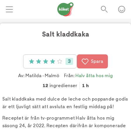
Salt kladdkaka
Foto:
Tv4
3
Spara
Betyg: 4 av 5 (3 röster)
Av:
Matilda - Malmö
Från:
Halv åtta hos mig
12
ingredienser
1 h
Salt kladdkaka med dulce de leche och poppande godis
är ett ljuvligt sätt att avsluta en festlig middag på!
Receptet är från tv-programmet Halv åtta hos mig
säsong 24, år 2022. Recepten därifrån är komponerade