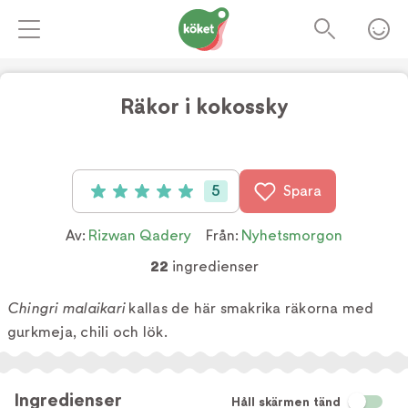
Räkor i kokossky
5
Spara
Betyg: 5 av 5 (5 röster)
Av:
Rizwan Qadery
Från:
Nyhetsmorgon
22
ingredienser
Chingri malaikari
kallas de här smakrika räkorna med
gurkmeja, chili och lök.
Ingredienser
Håll skärmen tänd