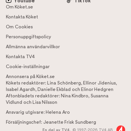
Youtube
TikTok
Om Köket.se
Kontakta Köket
Om Cookies
Personuppgiftspolicy
Allmänna användarvillkor
Kontakta TV4
Cookie-inställningar
Annonsera på Köket.se
Kökets redaktörer:
Lina Schönberg
,
Ellinor Jidenius
,
Isabel Agardh
,
Danielle Ekblad
och
Elinor Hedgren
Aftonbladets redaktörer:
Nina Kindbro
,
Susanna
Vidlund
och
Lisa Nilsson
Ansvarig utgivare:
Helena Aro
Försäljningschef:
Jeanette Frisk Sundberg
En del av TV4,
© 1997-2026 TV4 AB