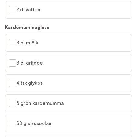
2 dl vatten
Kardemummaglass
3 dl mjölk
3 dl grädde
4 tsk glykos
6 grön kardemumma
60 g strösocker