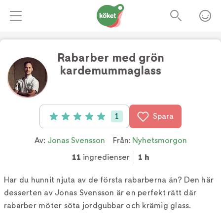
Rabarber med grön
kardemummaglass
1
Spara
Betyg: 5 av 5 (1 röster)
Av:
Jonas Svensson
Från:
Nyhetsmorgon
11
ingredienser
1 h
Har du hunnit njuta av de första rabarberna än? Den här
desserten av Jonas Svensson är en perfekt rätt där
rabarber möter söta jordgubbar och krämig glass.