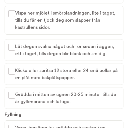
Vispa ner mjölet i smörblandningen, lite i taget,
tills du får en tjock deg som släpper från
kastrullens sidor.
Låt degen svalna något och rör sedan i äggen,
ett i taget, tills degen blir blank och smidig.
Klicka eller spritsa 12 stora eller 24 små bollar på
en plåt med bakplåtspapper.
Grädda i mitten av ugnen 20-25 minuter tills de
är gyllenbruna och luftiga.
Fyllning
Vispa ihop äggulor, grädde och socker i en