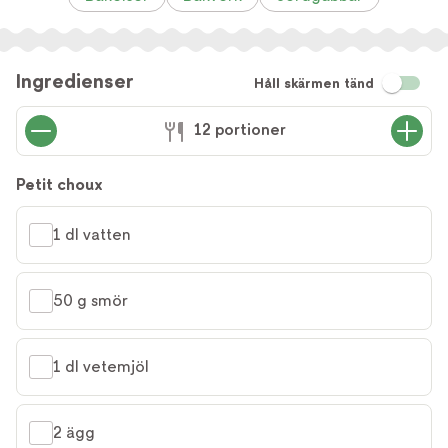
Ingredienser
Håll skärmen tänd
12 portioner
Petit choux
1 dl vatten
50 g smör
1 dl vetemjöl
2 ägg