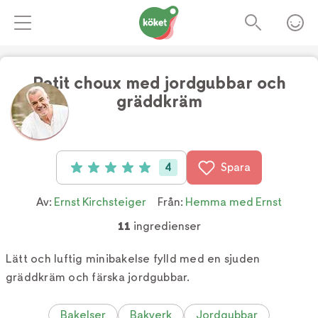
Petit choux med jordgubbar och
gräddkräm
Foto:
TV4/Micke Göransson
4
Spara
Betyg: 5 av 5 (4 röster)
Av:
Ernst Kirchsteiger
Från:
Hemma med Ernst
11
ingredienser
Lätt och luftig minibakelse fylld med en sjuden
gräddkräm och färska jordgubbar.
Bakelser
Bakverk
Jordgubbar