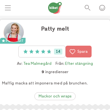
Patty melt
Foto:
TV4
POPULÄRT
14
Spara
Betyg: 4.8 av 5 (14 röster)
Av:
Tea Malmegård
Från:
Efter stängning
9
ingredienser
Maffig macka att imponera med på brunchen.
Mackor och wraps