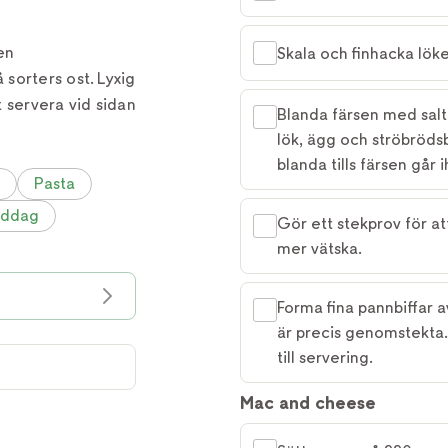
en
Skala och finhacka löke
sorters ost. Lyxig
t servera vid sidan
Blanda färsen med salt o
lök, ägg och ströbröds
blanda tills färsen går 
Pasta
iddag
Gör ett stekprov för at
mer vätska.
Forma fina pannbiffar a
är precis genomstekta.
till servering.
Mac and cheese