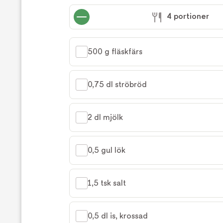
laga
4 portioner
receptet
500 g fläskfärs
0,75 dl ströbröd
2 dl mjölk
0,5 gul lök
1,5 tsk salt
0,5 dl is, krossad