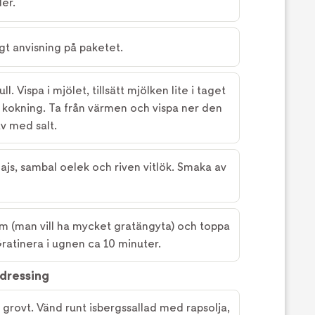
er.
t anvisning på paketet.
l. Vispa i mjölet, tillsätt mjölken lite i taget
ll kokning. Ta från värmen och vispa ner den
v med salt.
js, sambal oelek och riven vitlök. Smaka av
orm (man vill ha mycket gratängyta) och toppa
atinera i ugnen ca 10 minuter.
ndressing
 grovt. Vänd runt isbergssallad med rapsolja,