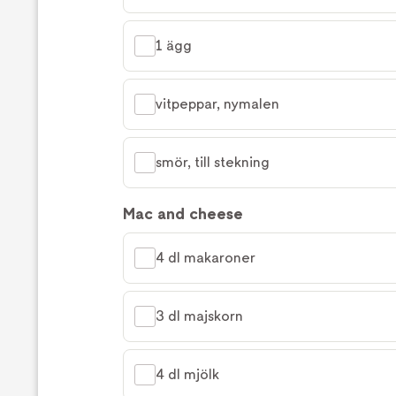
1 ägg
vitpeppar, nymalen
smör, till stekning
Mac and cheese
4 dl makaroner
3 dl majskorn
4 dl mjölk