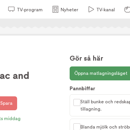
TV-program
Nyheter
TV-kanal
Gör så här
ac and
Öppna matlagningsläget
Pannbiffar
Ställ bunke och redskap 
Spara
tillagning.
ts middag
Blanda mjölk och ströbr