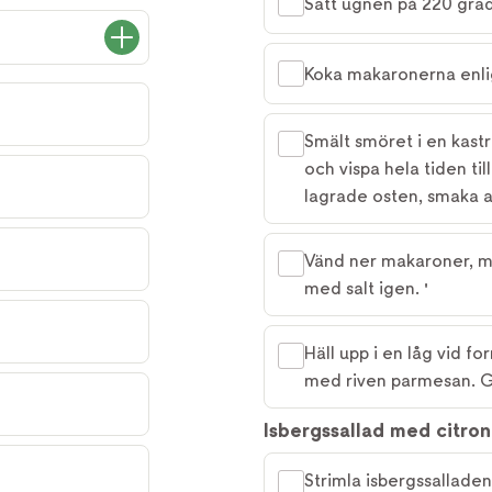
Sätt ugnen på 220 grad
Koka makaronerna enlig
Smält smöret i en kastrul
och vispa hela tiden ti
lagrade osten, smaka a
Vänd ner makaroner, ma
med salt igen. '
Häll upp i en låg vid f
med riven parmesan. Gr
Isbergssallad med citro
Strimla isbergssalladen