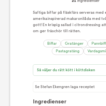
21
ingredienser
Saftiga biffar på fläskfärs serveras med 
amerikainspirerad makaronilåda med två 
gott! En krispig sallad i citrondressing at
om ger fräschör till rätten.
Biffar
Gratänger
Pannbiff
Pastagratäng
Vardagsm
Så väljer du rätt kött i köttdisken
Se Stefan Ekengren laga receptet
Se
Stefan
Ingredienser
Ekengren