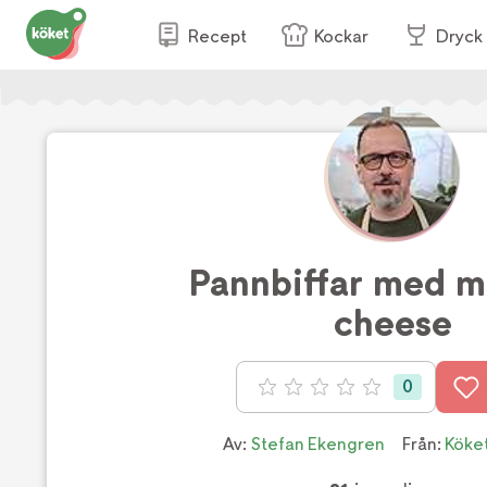
Recept
Kockar
Dryck
Pannbiffar med m
cheese
0
Betyg: 0 av 5
Av:
Stefan Ekengren
Från:
Köke