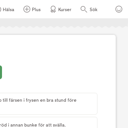
Hälsa
Plus
Kurser
Sök
Foto:
TV4
till färsen i frysen en bra stund före
öd i annan bunke för att svälla.