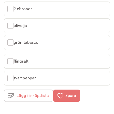
2 citroner
olivolja
grön tabasco
flingsalt
svartpeppar
Lägg i inköpslista
Spara