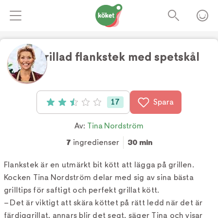
Örtgrillad flankstek med spetskål
Foto:
2 AM
17
Spara
Betyg: 2.5 av 5 (17 röster)
Av:
Tina Nordström
7
ingredienser
30 min
Flankstek är en utmärkt bit kött att lägga på grillen.
Kocken Tina Nordström delar med sig av sina bästa
grilltips för saftigt och perfekt grillat kött.
– Det är viktigt att skära köttet på rätt ledd när det är
färdiggrillat, annars blir det segt, säger Tina och visar