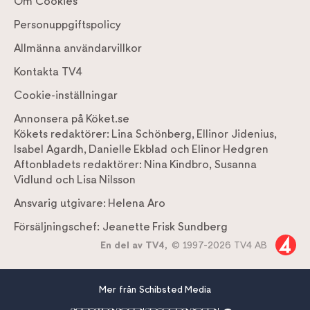
Om Cookies
Personuppgiftspolicy
Allmänna användarvillkor
Kontakta TV4
Cookie-inställningar
Annonsera på Köket.se
Kökets redaktörer:
Lina Schönberg
,
Ellinor Jidenius
,
Isabel Agardh
,
Danielle Ekblad
och
Elinor Hedgren
Aftonbladets redaktörer:
Nina Kindbro
,
Susanna
Vidlund
och
Lisa Nilsson
Ansvarig utgivare:
Helena Aro
Försäljningschef:
Jeanette Frisk Sundberg
En del av TV4,
© 1997-2026 TV4 AB
Mer från Schibsted Media