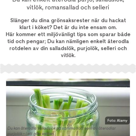
vitlök, romansallad och selleri
Slänger du dina grönsaksrester när du hackat
klart i köket? Det är du inte ensam om.
Här kommer ett miljövänligt tips som sparar både
tid och pengar; Du kan nämligen enkelt återodla
rotdelen av din salladslök, purjolök, selleri och
vitlök.
Foto: Alamy
Du kan återodla salladslök på samma sätt som du återodlar
purjolök – i ett glas vatten.