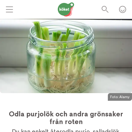
Foto:
Alamy
Odla purjolök och andra grönsaker
från roten
Du kan enkelt återodla purjo, salladslök,