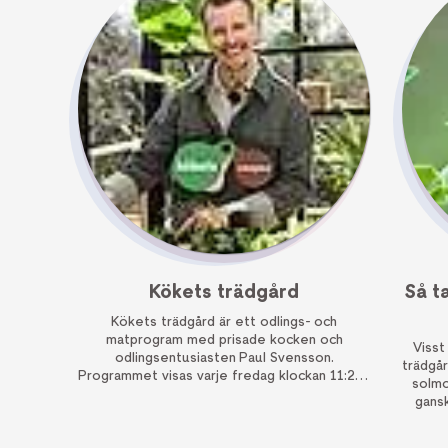
Kökets trädgård
Så t
Kökets trädgård är ett odlings- och
matprogram med prisade kocken och
Visst
odlingsentusiasten Paul Svensson.
trädgår
Programmet visas varje fredag klockan 11:20 i
solmo
Nyhetsmorgon.
gansk