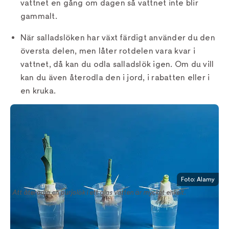
vattnet en gång om dagen så vattnet inte blir
gammalt.
När salladslöken har växt färdigt använder du den
översta delen, men låter rotdelen vara kvar i
vattnet, då kan du odla salladslök igen. Om du vill
kan du även återodla den i jord, i rabatten eller i
en kruka.
Foto: Alamy
Att återodla en purjolök i ett glas vatten är mycket enkelt.