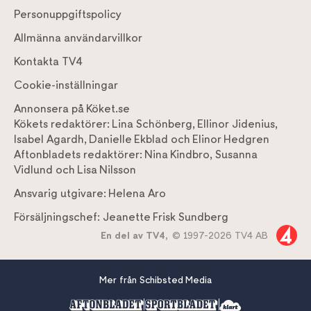
Personuppgiftspolicy
Allmänna användarvillkor
Kontakta TV4
Cookie-inställningar
Annonsera på Köket.se
Kökets redaktörer:
Lina Schönberg
,
Ellinor Jidenius
,
Isabel Agardh
,
Danielle Ekblad
och
Elinor Hedgren
Aftonbladets redaktörer:
Nina Kindbro
,
Susanna
Vidlund
och
Lisa Nilsson
Ansvarig utgivare:
Helena Aro
Försäljningschef:
Jeanette Frisk Sundberg
En del av TV4,
© 1997-2026 TV4 AB
Mer från Schibsted Media