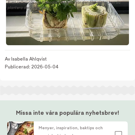
Även selleri går att återodla i ett glas När den fått rötter kan du
plantera den i en kruka.
Av
Isabella Ahlqvist
Publicerad:
2026-05-04
Missa inte våra populära nyhetsbrev!
Menyer, inspiration, baktips och