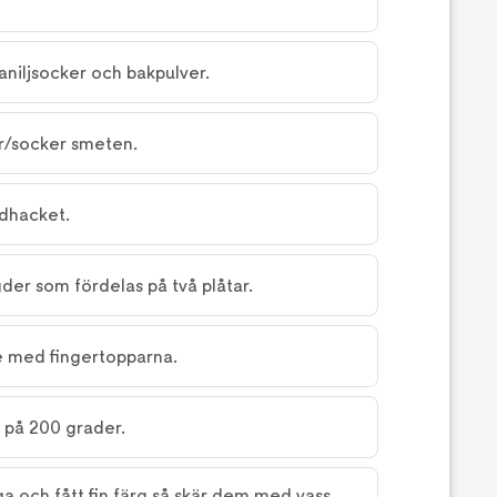
niljsocker och bakpulver.
r/socker smeten.
adhacket.
der som fördelas på två plåtar.
ite med fingertopparna.
 på 200 grader.
ga och fått fin färg så skär dem med vass