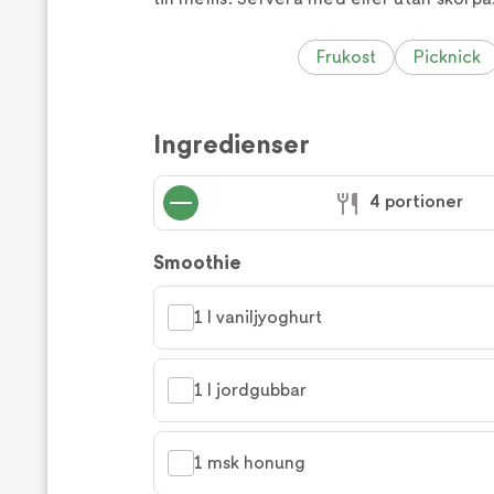
Frukost
Picknick
Ingredienser
4 portioner
Smoothie
1 l vaniljyoghurt
1 l jordgubbar
1 msk honung