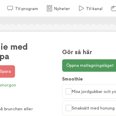
TV-program
Nyheter
TV-kanal
ie med
Gör så här
rpa
Öppna matlagningsläget
Spara
Smoothie
smorgon
Mixa jordgubbar och yo
Smaksätt med honung 
på brunchen eller
.