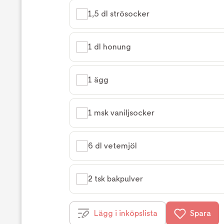
1,5 dl strösocker
1 dl honung
1 ägg
1 msk vaniljsocker
6 dl vetemjöl
2 tsk bakpulver
Lägg i inköpslista
Spara