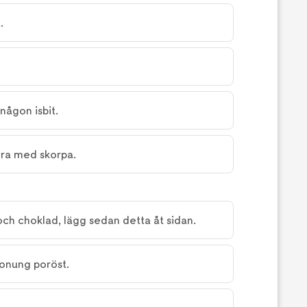
.
.
någon isbit.
era med skorpa.
ch choklad, lägg sedan detta åt sidan.
onung poröst.