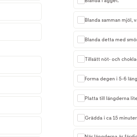
Blanda i ägget.
Blanda samman mjöl, va
Blanda detta med smö
Tillsätt nöt- och chokl
Forma degen i 5-6 läng
Platta till längderna l
Grädda i ca 15 minuter
När längderna är färdi