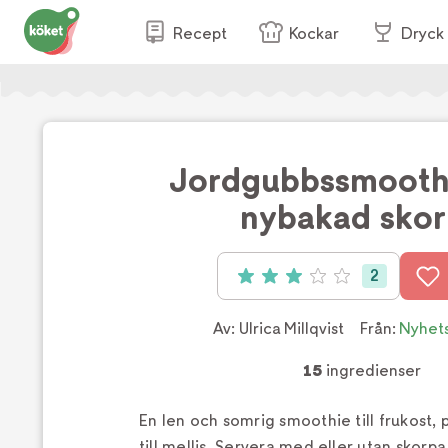
Recept
Kockar
Dryck
Jordgubbssmooth
nybakad sko
2
Betyg: 3 av 5 (2 röster)
Av:
Ulrica Millqvist
Från:
Nyhet
15
ingredienser
En len och somrig smoothie till frukost, 
till mellis. Servera med eller utan skorpa