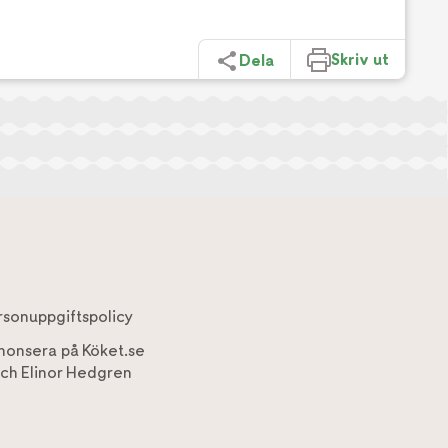
Skriv ut
Dela
rsonuppgiftspolicy
nonsera på Köket.se
ch
Elinor Hedgren