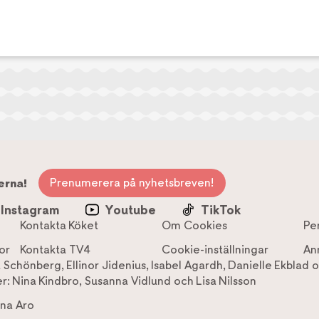
Prenumerera på nyhetsbreven!
erna!
Instagram
Youtube
TikTok
Kontakta Köket
Om Cookies
Pe
or
Kontakta TV4
Cookie-inställningar
An
a Schönberg
,
Ellinor Jidenius
,
Isabel Agardh
,
Danielle Ekblad
o
r:
Nina Kindbro
,
Susanna Vidlund
och
Lisa Nilsson
na Aro