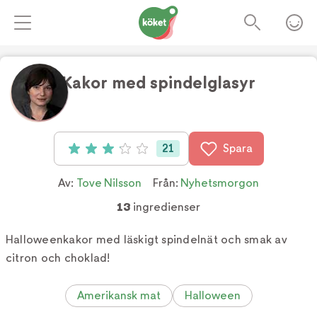
Kakor med spindelglasyr
Foto:
@tovenils
21
Spara
Betyg: 3.1 av 5 (21 röster)
Av:
Tove Nilsson
Från:
Nyhetsmorgon
13
ingredienser
Halloweenkakor med läskigt spindelnät och smak av
citron och choklad!
Amerikansk mat
Halloween