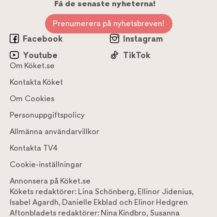
Få de senaste nyheterna!
Prenumerera på nyhetsbreven!
Facebook
Instagram
Youtube
TikTok
Om Köket.se
Kontakta Köket
Om Cookies
Personuppgiftspolicy
Allmänna användarvillkor
Kontakta TV4
Cookie-inställningar
Annonsera på Köket.se
Kökets redaktörer:
Lina Schönberg
,
Ellinor Jidenius
,
Isabel Agardh
,
Danielle Ekblad
och
Elinor Hedgren
Aftonbladets redaktörer:
Nina Kindbro
,
Susanna