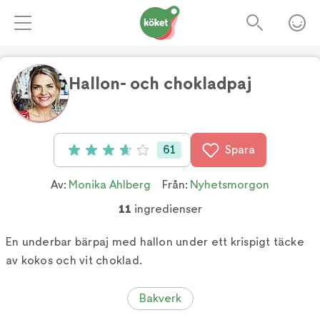
Hallon- och chokladpaj
Foto:
Ann Lindberg
61
Spara
Betyg: 3.7 av 5 (61 röster)
Av:
Monika Ahlberg
Från:
Nyhetsmorgon
11
ingredienser
En underbar bärpaj med hallon under ett krispigt täcke
av kokos och vit choklad.
Bakverk