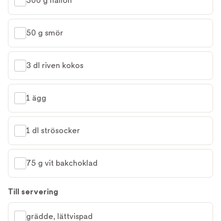
300 g hallon
50 g smör
3 dl riven kokos
1 ägg
1 dl strösocker
75 g vit bakchoklad
Till servering
grädde, lättvispad