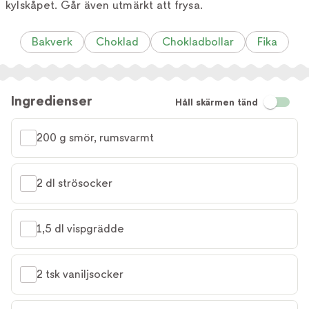
kylskåpet. Går även utmärkt att frysa.
Bakverk
Choklad
Chokladbollar
Fika
Ingredienser
Håll skärmen tänd
200 g smör, rumsvarmt
2 dl strösocker
1,5 dl vispgrädde
2 tsk vaniljsocker