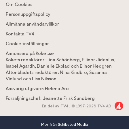
Om Cookies
Personuppgiftspolicy
Allmänna användarvillkor
Kontakta TV4
Cookie-inställningar
Annonsera på Köket.se
Kökets redaktörer:
Lina Schönberg
,
Ellinor Jidenius
,
Isabel Agardh
,
Danielle Ekblad
och
Elinor Hedgren
Aftonbladets redaktörer:
Nina Kindbro
,
Susanna
Vidlund
och
Lisa Nilsson
Ansvarig utgivare:
Helena Aro
Försäljningschef:
Jeanette Frisk Sundberg
En del av TV4,
© 1997-2026 TV4 AB
Mer från Schibsted Media