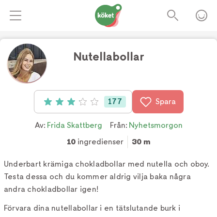
Nutellabollar
Foto:
Frida Skattberg
177
Spara
Betyg: 3.1 av 5 (177 röster)
Av:
Frida Skattberg
Från:
Nyhetsmorgon
10
ingredienser
30 m
Underbart krämiga chokladbollar med nutella och oboy.
Testa dessa och du kommer aldrig vilja baka några
andra chokladbollar igen!
Förvara dina nutellabollar i en tätslutande burk i