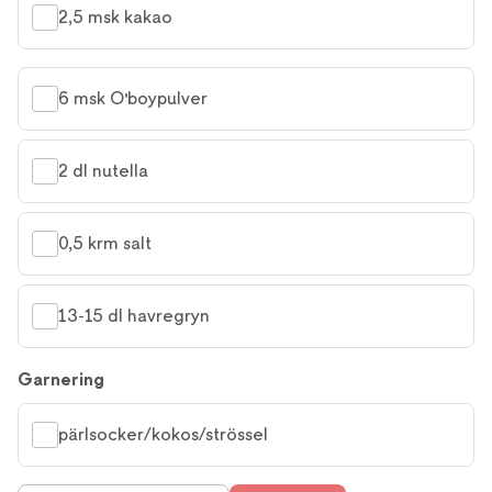
2,5 msk kakao
6 msk O'boypulver
2 dl nutella
0,5 krm salt
13-15 dl havregryn
Garnering
pärlsocker/kokos/strössel