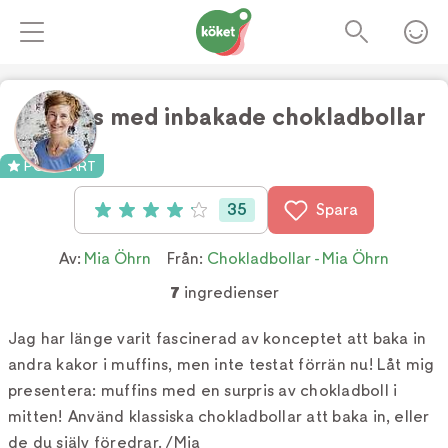
Muffins med inbakade chokladbollar
Foto:
Ulrika Pousette
POPULÄRT
35
Spara
Betyg: 4.1 av 5 (35 röster)
Av:
Mia Öhrn
Från:
Chokladbollar - Mia Öhrn
7
ingredienser
Jag har länge varit fascinerad av konceptet att baka in
andra kakor i muffins, men inte testat förrän nu! Låt mig
presentera: muffins med en surpris av chokladboll i
mitten! Använd klassiska chokladbollar att baka in, eller
de du själv föredrar. /Mia