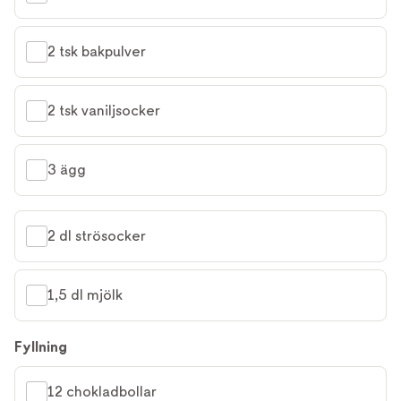
2 tsk bakpulver
2 tsk vaniljsocker
3 ägg
2 dl strösocker
1,5 dl mjölk
Fyllning
12 chokladbollar