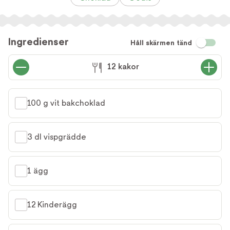
Ingredienser
Håll skärmen tänd
12 kakor
100 g vit bakchoklad
3 dl vispgrädde
1 ägg
12 Kinderägg