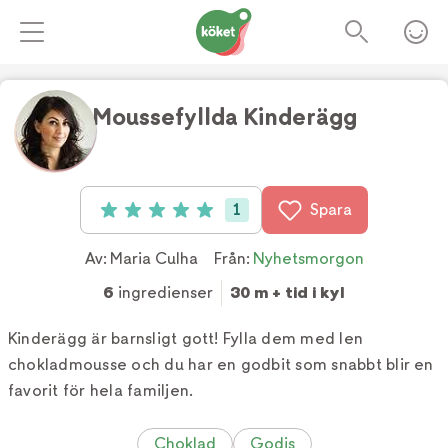
Moussefyllda Kinderägg
Foto:
Tv4
1
Spara
Betyg: 5 av 5 (1 röster)
Av:
Maria Culha
Från:
Nyhetsmorgon
6
ingredienser
30 m + tid i kyl
Kinderägg är barnsligt gott! Fylla dem med len
chokladmousse och du har en godbit som snabbt blir en
favorit för hela familjen.
Choklad
Godis