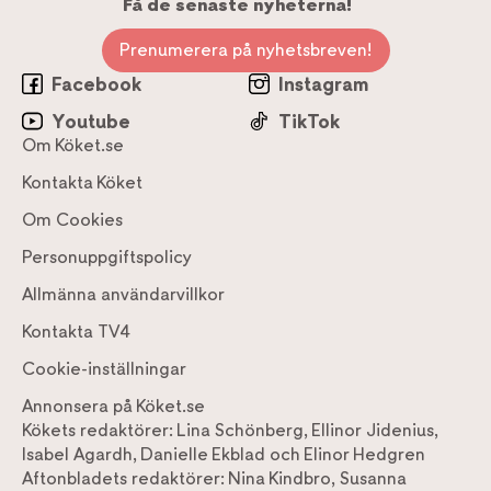
Få de senaste nyheterna!
Prenumerera på nyhetsbreven!
Facebook
Instagram
Youtube
TikTok
Om Köket.se
Kontakta Köket
Om Cookies
Personuppgiftspolicy
Allmänna användarvillkor
Kontakta TV4
Cookie-inställningar
Annonsera på Köket.se
Kökets redaktörer:
Lina Schönberg
,
Ellinor Jidenius
,
Isabel Agardh
,
Danielle Ekblad
och
Elinor Hedgren
Aftonbladets redaktörer:
Nina Kindbro
,
Susanna