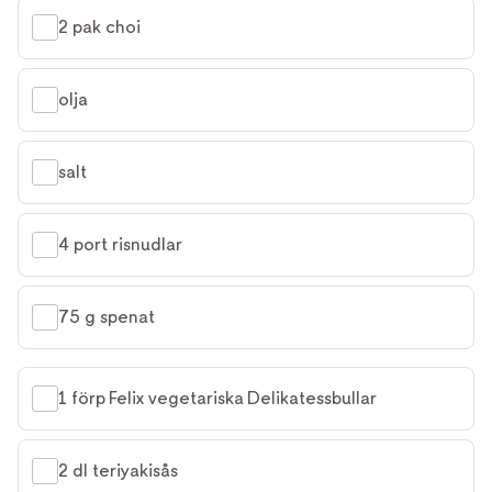
2 pak choi
olja
salt
4 port risnudlar
75 g spenat
1 förp Felix vegetariska Delikatessbullar
2 dl teriyakisås