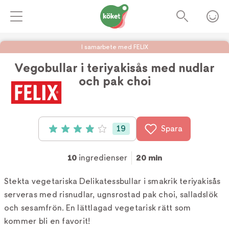
I samarbete med FELIX
Vegobullar i teriyakisås med nudlar
och pak choi
Foto:
köket.se
19
Spara
Betyg: 3.95 av 5 (19 röster)
10
ingredienser
20 min
Stekta vegetariska Delikatessbullar i smakrik teriyakisås
serveras med risnudlar, ugnsrostad pak choi, salladslök
och sesamfrön. En lättlagad vegetarisk rätt som
kommer bli en favorit!