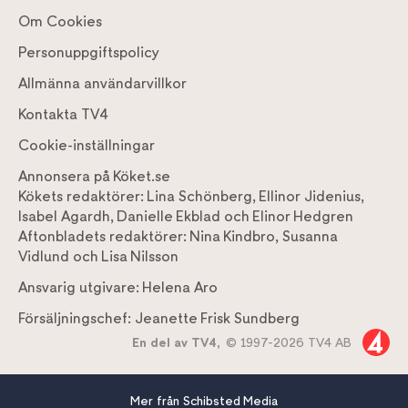
Om Cookies
Personuppgiftspolicy
Allmänna användarvillkor
Kontakta TV4
Cookie-inställningar
Annonsera på Köket.se
Kökets redaktörer:
Lina Schönberg
,
Ellinor Jidenius
,
Isabel Agardh
,
Danielle Ekblad
och
Elinor Hedgren
Aftonbladets redaktörer:
Nina Kindbro
,
Susanna
Vidlund
och
Lisa Nilsson
Ansvarig utgivare:
Helena Aro
Försäljningschef:
Jeanette Frisk Sundberg
En del av TV4,
© 1997-2026 TV4 AB
Mer från Schibsted Media