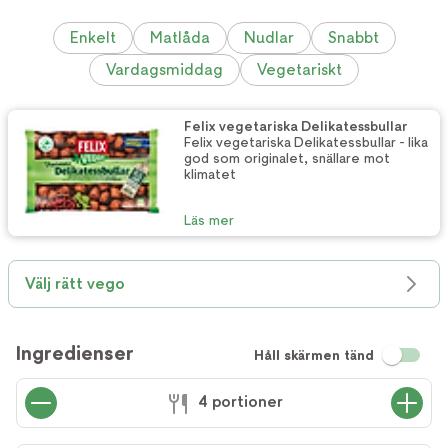
Enkelt
Matlåda
Nudlar
Snabbt
Vardagsmiddag
Vegetariskt
Felix vegetariska Delikatessbullar
Felix vegetariska Delikatessbullar - lika
god som originalet, snällare mot
klimatet
Läs mer
Välj rätt vego
Ingredienser
Håll skärmen tänd
4 portioner