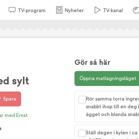
TV-program
Nyheter
TV-kanal
Gör så här
d sylt
Öppna matlagningsläget
Spara
Rör samma torra ingred
snabbt ihop till en deg 
ägget och blanda snabb
r med Ernst
m
Ställ degen i kylen i ca