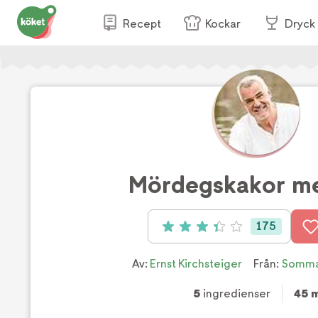
Recept
Kockar
Dryck
Mördegskakor me
175
Betyg: 3.4 av 5 (175 röster)
Av:
Ernst Kirchsteiger
Från:
Somma
5
ingredienser
45 