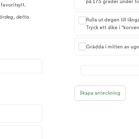
på 175 grader under ti
favoritsylt.
ördeg, detta
Rulla ut degen till lån
Tryck ett dike i “korven”
Grädda i mitten av ugn
Skapa anteckning