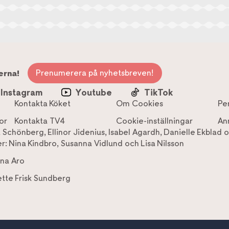
Prenumerera på nyhetsbreven!
erna!
Instagram
Youtube
TikTok
Kontakta Köket
Om Cookies
Pe
or
Kontakta TV4
Cookie-inställningar
An
a Schönberg
,
Ellinor Jidenius
,
Isabel Agardh
,
Danielle Ekblad
o
r:
Nina Kindbro
,
Susanna Vidlund
och
Lisa Nilsson
na Aro
tte Frisk Sundberg