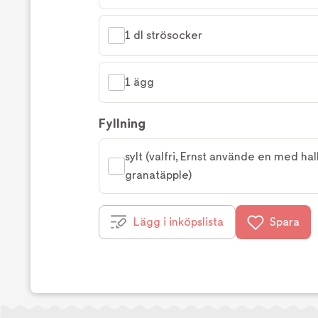
1 dl strösocker
1 ägg
Fyllning
sylt (valfri, Ernst använde en med hal
granatäpple)
Lägg i inköpslista
Spara