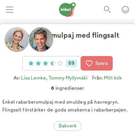
Rabarbersmulpaj med flingsalt
Foto:
Tv4
69
Spara
Betyg: 3.5 av 5 (69 röster)
Av:
Lisa Lemke
,
Tommy Myllymäki
Från:
Mitt kök
6
ingredienser
Enkel rabarbersmulpaj med smuldeg på havregryn.
Flingsalt förstärker de goda smakerna i rabarberpajen.
Bakverk