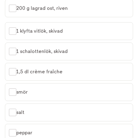
200 g lagrad ost, riven
1 klyfta vitlök, skivad
1 schalottenlök, skivad
1,5 dl crème fraîche
smör
salt
peppar