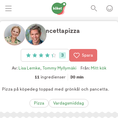
Pancettapizza
Foto:
TV4
3
Spara
Betyg: 4.33 av 5 (3 röster)
Av:
Lisa Lemke
,
Tommy Myllymäki
Från:
Mitt kök
11
ingredienser
30 min
Pizza på köpedeg toppad med grönkål och pancetta.
Pizza
Vardagsmiddag