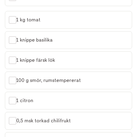
1 kg tomat
1 knippe basilika
1 knippe färsk lök
100 g smör, rumstempererat
1 citron
0,5 msk torkad chilifrukt