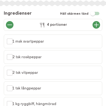
Ingredienser
Håll skärmen tänd
4 portioner
1 msk svartpeppar
2 tsk rosépeppar
2 tsk vitpeppar
1 tsk långpeppar
1 kg ryggbiff, hängmörad