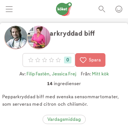
Pepparkryddad biff
Foto:
TV4
0
Spara
Betyg: 0 av 5
Av:
Filip Fastén
,
Jessica Frej
Från:
Mitt kök
14
ingredienser
Pepparkryddad biff med svenska sensommartomater,
som serveras med citron och chilismör.
Vardagsmiddag