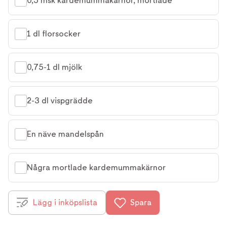
0,5 msk kardemummakärnor, mortlade
1 dl florsocker
0,75-1 dl mjölk
2-3 dl vispgrädde
En näve mandelspån
Några mortlade kardemummakärnor
Lägg i inköpslista
Spara