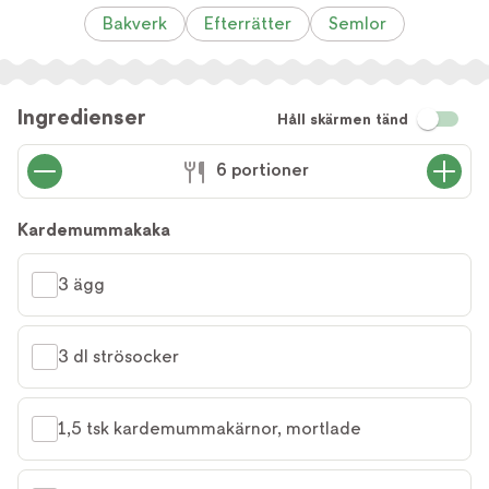
Bakverk
Efterrätter
Semlor
Ingredienser
Håll skärmen tänd
6 portioner
Kardemummakaka
3 ägg
3 dl strösocker
1,5 tsk kardemummakärnor, mortlade