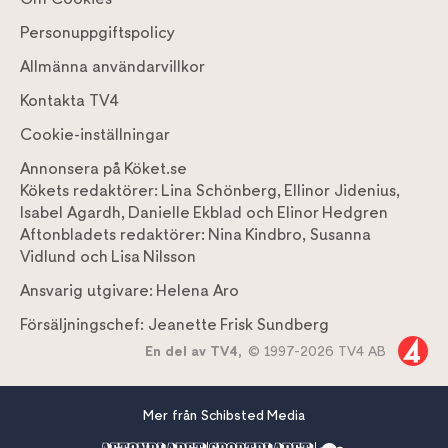
Personuppgiftspolicy
Allmänna användarvillkor
Kontakta TV4
Cookie-inställningar
Annonsera på Köket.se
Kökets redaktörer:
Lina Schönberg
,
Ellinor Jidenius
,
Isabel Agardh
,
Danielle Ekblad
och
Elinor Hedgren
Aftonbladets redaktörer:
Nina Kindbro
,
Susanna
Vidlund
och
Lisa Nilsson
Ansvarig utgivare:
Helena Aro
Försäljningschef:
Jeanette Frisk Sundberg
En del av TV4,
© 1997-2026 TV4 AB
Mer från Schibsted Media