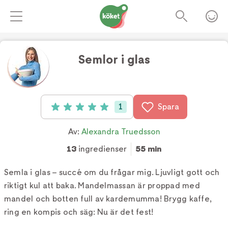
Semlor i glas
Foto:
Björn Lindahl
1
Spara
Betyg: 5 av 5 (1 röster)
Av:
Alexandra Truedsson
13
ingredienser
55 min
Semla i glas – succé om du frågar mig. Ljuvligt gott och
riktigt kul att baka. Mandelmassan är proppad med
mandel och botten full av kardemumma! Brygg kaffe,
ring en kompis och säg: Nu är det fest!