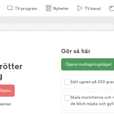
TV-program
Nyheter
TV-kanal
Gör så här
rötter
Öppna matlagningsläget
g
Sätt ugnen på 250 grad
Spara
Skala morötterna och ro
de blivit mjuka och gyl
essman