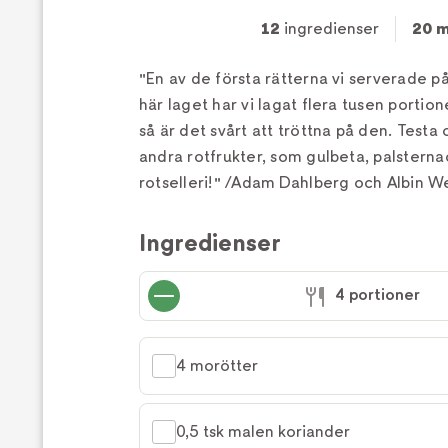
12
ingredienser
20 m
"En av de första rätterna vi serverade p
här laget har vi lagat flera tusen portio
så är det svårt att tröttna på den. Testa
andra rotfrukter, som gulbeta, palsterna
rotselleri!" /Adam Dahlberg och Albin 
Ingredienser
4 portioner
4 morötter
0,5 tsk malen koriander