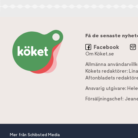
Få de senaste nyhet
Facebook
Om Köket.se
Allmänna användarvillk
Kökets redaktörer:
Lin
Aftonbladets redaktöre
Ansvarig utgivare:
Hele
Försäljningschef:
Jeane
Mer från Schibsted Media