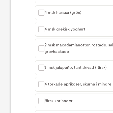
4 msk harissa (grön)
4 msk grekisk yoghurt
2 msk macadamianötter, rostade, sal
grovhackade
1 msk jalapeño, tunt skivad (färsk)
4 torkade aprikoser, skurna i mindre 
färsk koriander