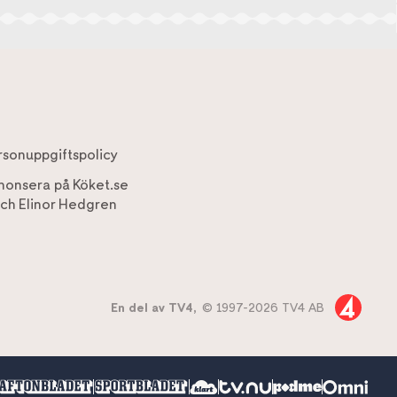
rsonuppgiftspolicy
nonsera på Köket.se
ch
Elinor Hedgren
En del av TV4,
© 1997-2026 TV4 AB