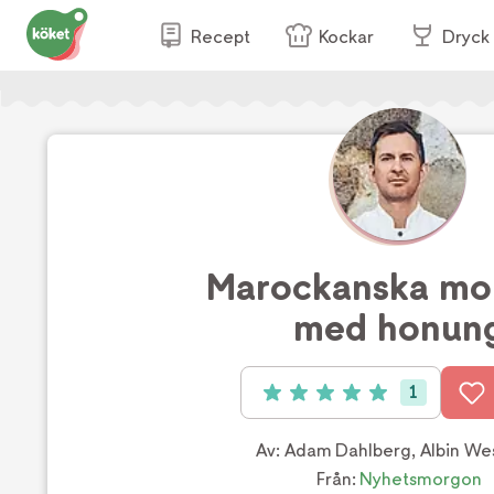
Recept
Kockar
Dryck
Marockanska mo
med honun
1
Betyg: 5 av 5 (1 röster)
Av:
Adam Dahlberg
,
Albin W
Från:
Nyhetsmorgon