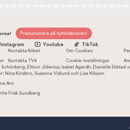
Prenumerera på nyhetsbreven!
erna!
Instagram
Youtube
TikTok
Kontakta Köket
Om Cookies
Pe
or
Kontakta TV4
Cookie-inställningar
An
a Schönberg
,
Ellinor Jidenius
,
Isabel Agardh
,
Danielle Ekblad
o
r:
Nina Kindbro
,
Susanna Vidlund
och
Lisa Nilsson
na Aro
tte Frisk Sundberg