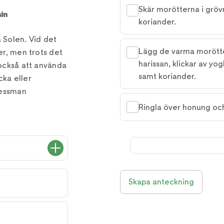
Skär morötterna i gröv
in
koriander.
å Solen. Vid det
Lägg de varma morötte
ner, men trots det
harissan, klickar av yo
 också att använda
samt koriander.
cka eller
Wessman
Ringla över honung och 
Skapa anteckning