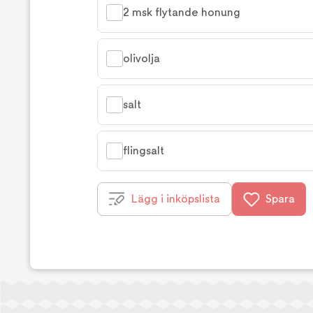
2 msk flytande honung
olivolja
salt
flingsalt
Lägg i inköpslista
Spara