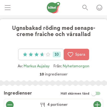
Ugnsbakad röding med senaps-
creme fraiche och vårsallad
10
Spara
Betyg: 3.7 av 5 (10 röster)
Av:
Markus Aujalay
Från:
Nyhetsmorgon
10
ingredienser
Ingredienser
Håll skärmen tänd
4 portioner