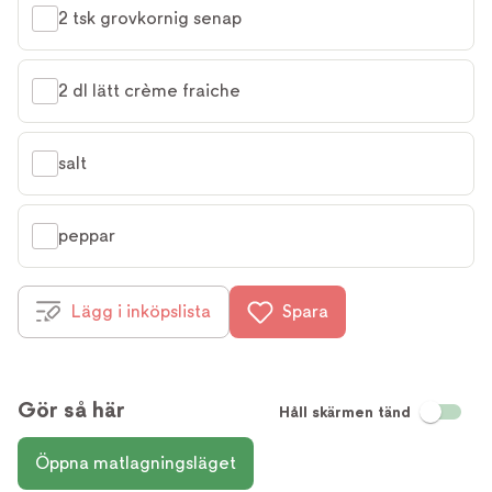
2 tsk grovkornig senap
2 dl lätt crème fraiche
salt
peppar
Lägg i inköpslista
Spara
Gör så här
Håll skärmen tänd
Öppna matlagningsläget