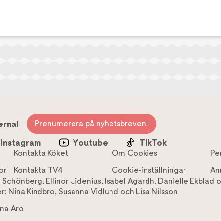
Prenumerera på nyhetsbreven!
erna!
Instagram
Youtube
TikTok
Kontakta Köket
Om Cookies
Pe
or
Kontakta TV4
Cookie-inställningar
An
a Schönberg
,
Ellinor Jidenius
,
Isabel Agardh
,
Danielle Ekblad
o
r:
Nina Kindbro
,
Susanna Vidlund
och
Lisa Nilsson
na Aro