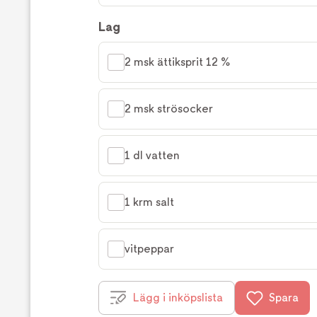
Lag
2 msk ättiksprit 12 %
2 msk strösocker
1 dl vatten
1 krm salt
vitpeppar
Lägg i inköpslista
Spara