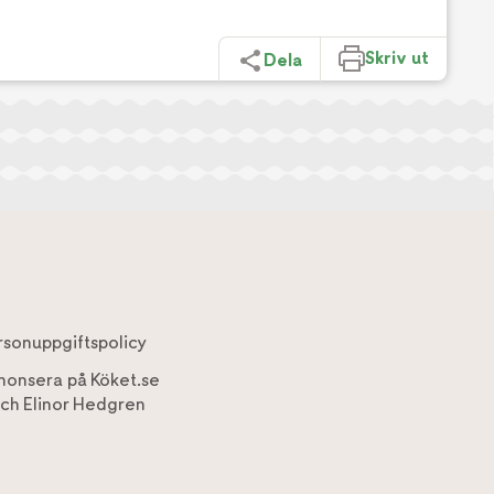
Skriv ut
Dela
rsonuppgiftspolicy
nonsera på Köket.se
ch
Elinor Hedgren