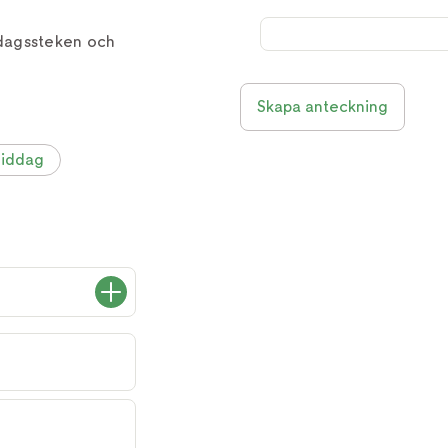
dagssteken och
Skapa anteckning
iddag