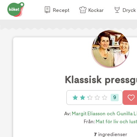
Recept
Kockar
Dryck
Klassisk press
9
Betyg: 2.22 av 5 (9 röster)
Av:
Margit Eliasson och Gunilla 
Från:
Mat för liv och lus
7
ingredienser