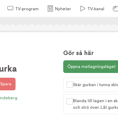
TV-program
Nyheter
TV-kanal
Gör så här
gurka
Öppna matlagningsläget
Spara
Skär gurkan i tunna ski
Lindeberg
Blanda till lagen i en s
t
och strö över. Låt gur