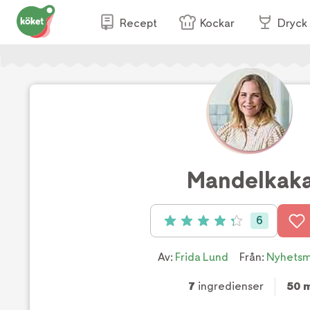
Recept
Kockar
Dryck
Mandelkak
6
Betyg: 4.3 av 5 (6 röster)
Av:
Frida Lund
Från:
Nyhets
7
ingredienser
50 