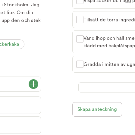
Vispa socker och ägg p
a i Stockholm. Jag
et lite. Om din
Tillsätt de torra ingre
va upp den och stek
Vänd ihop och häll sme
ckerkaka
klädd med bakplåtspap
Grädda i mitten av ugn
Skapa anteckning