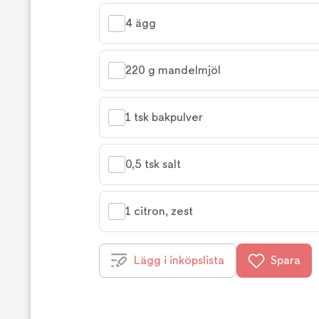
4 ägg
220 g mandelmjöl
1 tsk bakpulver
0,5 tsk salt
1 citron, zest
Lägg i inköpslista
Spara