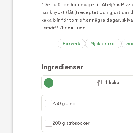
"Detta är en hommage till Ateljéns Pizz
har knyckt (fått) receptet och gjort om d
kaka blir för torr efter några dagar, ski
i smör!" /Frida Lund
Bakverk
Mjuka kakor
So
Ingredienser
1 kaka
250 g smör
200 g strösocker