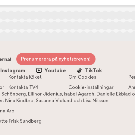
Prenumerera på nyhetsbreven!
erna!
Instagram
Youtube
TikTok
Kontakta Köket
Om Cookies
Pe
or
Kontakta TV4
Cookie-inställningar
An
a Schönberg
,
Ellinor Jidenius
,
Isabel Agardh
,
Danielle Ekblad
o
r:
Nina Kindbro
,
Susanna Vidlund
och
Lisa Nilsson
na Aro
tte Frisk Sundberg