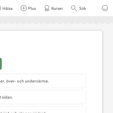
Hälsa
Plus
Kurser
Sök
Foto:
Mira Wickman
er, över- och undervärme.
t sidan.