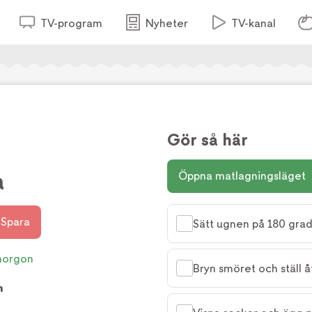
TV-program
Nyheter
TV-kanal
Gör så här
a
Öppna matlagningsläget
Spara
Sätt ugnen på 180 grad
morgon
Bryn smöret och ställ å
m