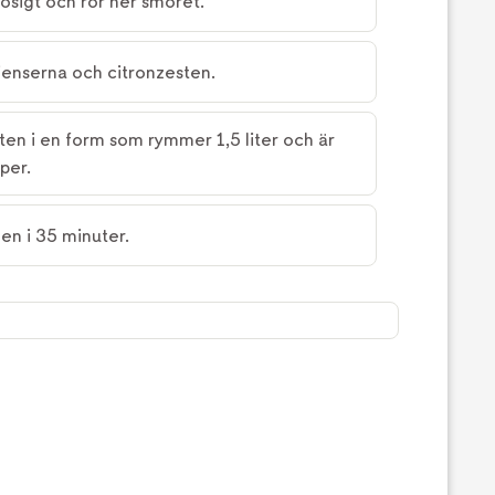
ösigt och rör ner smöret.
dienserna och citronzesten.
ten i en form som rymmer 1,5 liter och är
per.
en i 35 minuter.