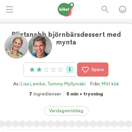
Blixtsnabb björnbärsdessert med
mynta
Foto:
TV4
1
Spara
Betyg: 2 av 5 (1 röster)
Av:
Lisa Lemke
,
Tommy Myllymäki
Från:
Mitt kök
7
ingredienser
5 min + frysning
Vardagsmiddag