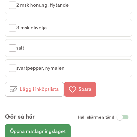
2 msk honung, flytande
3 msk olivolja
salt
svartpeppar, nymalen
Lägg i inköpslista
Spara
Gör så här
Håll skärmen tänd
Öppna matlagningsläget