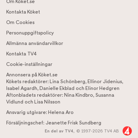
Om Köket.se
Kontakta Köket
Om Cookies
Personuppgiftspolicy
Allmänna användarvillkor
Kontakta TV4
Cookie-inställningar
Annonsera på Köket.se
Kökets redaktörer:
Lina Schönberg
,
Ellinor Jidenius
,
Isabel Agardh
,
Danielle Ekblad
och
Elinor Hedgren
Aftonbladets redaktörer:
Nina Kindbro
,
Susanna
Vidlund
och
Lisa Nilsson
Ansvarig utgivare:
Helena Aro
Försäljningschef:
Jeanette Frisk Sundberg
En del av TV4,
© 1997-2026 TV4 AB