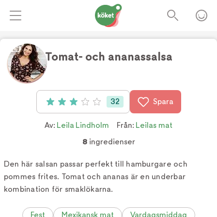
Tomat- och ananassalsa
Foto:
TV4
32
Spara
Betyg: 3.03 av 5 (32 röster)
Av:
Leila Lindholm
Från:
Leilas mat
8
ingredienser
Den här salsan passar perfekt till hamburgare och
pommes frites. Tomat och ananas är en underbar
kombination för smaklökarna.
Fest
Mexikansk mat
Vardagsmiddag