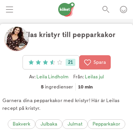
Leilas kristyr till pepparkakor
Foto:
TV4
21
Spara
Betyg: 3.57 av 5 (21 röster)
Av:
Leila Lindholm
Från:
Leilas jul
5
ingredienser
10 min
Garnera dina pepparkakor med kristyr! Här är Leilas
recept på kristyr.
Bakverk
Julbaka
Julmat
Pepparkakor